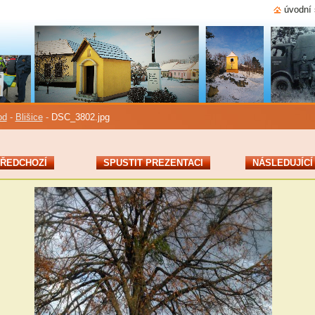
úvodní 
od
-
Blišice
-
DSC_3802.jpg
ŘEDCHOZÍ
SPUSTIT PREZENTACI
NÁSLEDUJÍCÍ