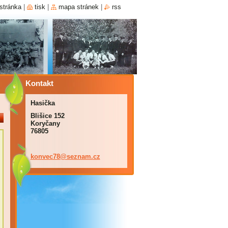
stránka
|
tisk
|
mapa stránek
|
rss
Kontakt
Hasička
Blišice 152
Koryčany
76805
konvec78
@seznam.
cz