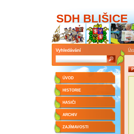
SDH BLIŠICE
Vyhledávání
Úv
P
ÚVOD
HISTORIE
HASIČI
ARCHIV
ZAJÍMAVOSTI