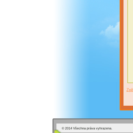
Zpě
© 2014 Všechna práva vyhrazena.