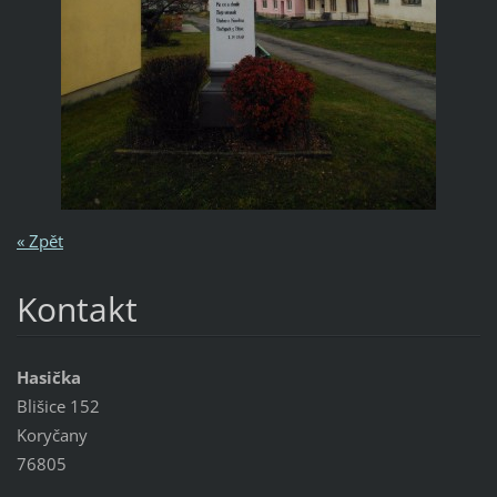
« Zpět
Kontakt
Hasička
Blišice 152
Koryčany
76805