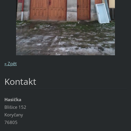
« Zpět
Kontakt
Hasička
Blišice 152
Koryčany
76805