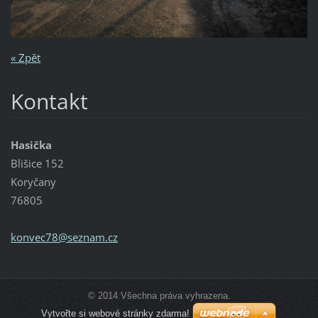
« Zpět
Kontakt
Hasička
Blišice 152
Koryčany
76805
konvec78
@seznam.
cz
© 2014 Všechna práva vyhrazena.
Vytvořte si webové stránky zdarma!