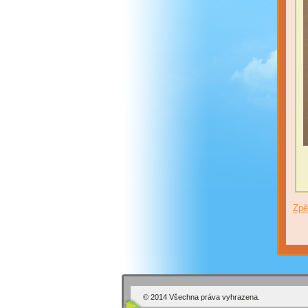
Zpě
© 2014 Všechna práva vyhrazena.