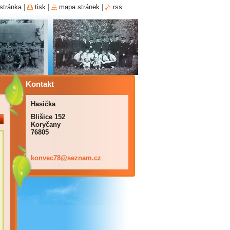
stránka
|
tisk
|
mapa stránek
|
rss
Kontakt
Hasička
Blišice 152
Koryčany
76805
konvec78
@seznam.
cz