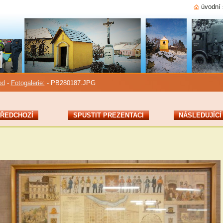
úvodní 
od
-
Fotogalerie:
-
PB280187.JPG
ŘEDCHOZÍ
SPUSTIT PREZENTACI
NÁSLEDUJÍCÍ