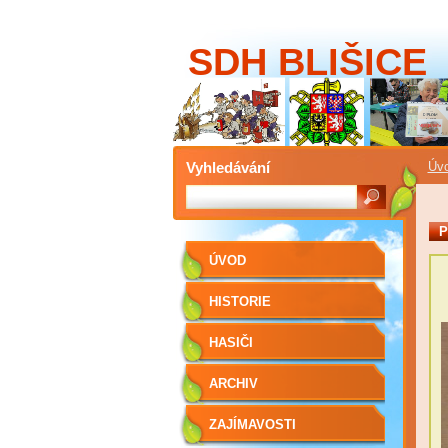
SDH BLIŠICE
Vyhledávání
Úv
P
ÚVOD
HISTORIE
HASIČI
ARCHIV
ZAJÍMAVOSTI