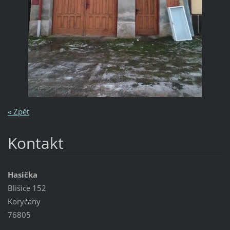
« Zpět
Kontakt
Hasička
Blišice 152
Koryčany
76805