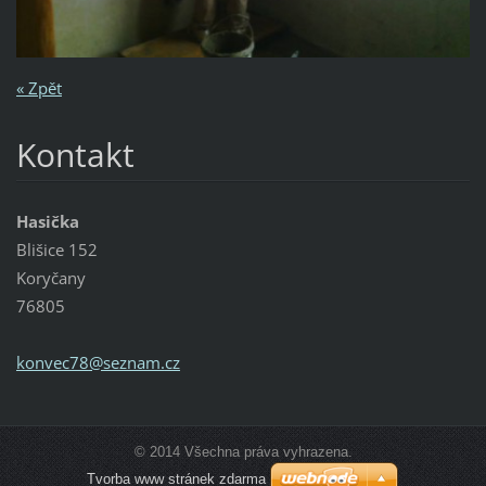
« Zpět
Kontakt
Hasička
Blišice 152
Koryčany
76805
konvec78
@seznam.
cz
© 2014 Všechna práva vyhrazena.
Tvorba www stránek zdarma