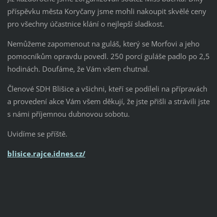
příspěvku města Koryčany jsme mohli nakoupit skvělé ceny
pro všechny účastnice klání o nejlepší sladkost.
Nemůžeme zapomenout na guláš, který se Morfovi a jeho
pomocníkům opravdu povedl. 250 porcí guláše padlo po 2,5
hodinách. Doufáme, že Vám všem chutnal.
Členové SDH Blišice a všichni, kteří se podíleli na přípravách
a provedení akce Vám všem děkují, že jste přišli a strávili jste
s námi příjemnou dubnovou sobotu.
Uvidíme se příště.
blisice.rajce.idnes.cz/