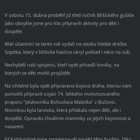
V sobotu 15. dubna proběhl již třetí ročník Blišického guláše.
Jako obvykle jsme pro Vás připravili aktivity pro děti i
dospělé.
Malí účastnící se tento rok vydali na stezku hledat dráčka
Soptíka, který v blišické hasičce ukryl poklad i něco na zub.
Nechyběli naši spojenci, kteří opět přivedli koníky, na
kterých se děti mohli projíždět.
Na cihlelně byla opět připravena bojová dráha, kterou nám
pomohli připravit vojáci 74. lehkého motorizovaného
praporu "plukovníka Bohuslava Malečka" z Bučovic.
Novinkou byla lanovka, která přilákala nejen děti, ale i
dospělé. Opravdu chválíme maminky za jejich bojovnost a
nasazení.
Již každoročně jsme zorganizovali soutěž Miss buchta. Díky