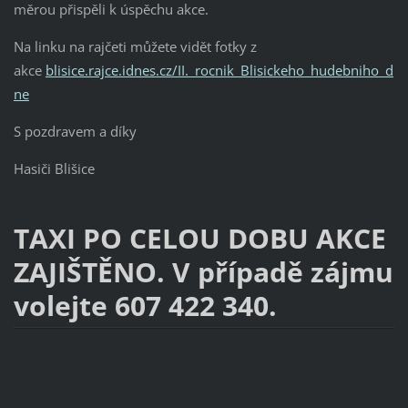
měrou přispěli k úspěchu akce.
Na linku na rajčeti můžete vidět fotky z
akce
blisice.rajce.idnes.cz/II._rocnik_Blisickeho_hudebniho_d
ne
S pozdravem a díky
Hasiči Blišice
TAXI PO CELOU DOBU AKCE
ZAJIŠTĚNO. V případě zájmu
volejte 607 422 340.