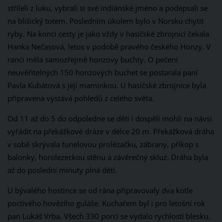
stříleli z luku, vybrali si své indiánské jméno a podepsali se
na blišický totem. Posledním úkolem bylo v Norsku chytit
ryby. Na konci cesty je jako vždy v hasičské zbrojnici čekala
Hanka Nečasová, letos v podobě pravého českého Honzy. V
ranci měla samozřejmě honzovy buchty. O pečení
neuvěřitelných 150 honzových buchet se postarala paní
Pavla Kubátová s její maminkou. U hasičské zbrojnice byla
připravena vystává pohledů z celého světa.
Od 11 až do 5 do odpoledne se děti i dospělí mohli na návsi
vyřádit na překážkové dráze v délce 20 m. Překážková dráha
v sobě skrývala tunelovou prolézačku, zábrany, příkop s
balonky, horolezeckou stěnu a závěrečný skluz. Dráha byla
až do poslední minuty plná dětí.
U bývalého hostince se od rána připravovaly dva kotle
poctivého hovězího guláše. Kuchařem byl i pro letošní rok
pan Lukáš Vrba. Všech 330 porcí se vydalo rychlostí blesku.