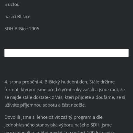
S úctou
hasiči Blišice
SDH Blišice 1905
4. srpna proběhl 4. Blišický hudební den. Stále držíme
formát, kterým jsme před čtyřmi roky začali a jsme rádi, že
se najde stále dostatek z Vás, kteří přijdete a doufáme, že si
užíváte příjemnou sobotu a část neděle.
Dovolili jsme si lehce oživit zažitý program a dle
jednohlasného stanoviska výboru našeho SDH, jsme
vyznamenali pamětní medailí na počest 100 let vzniku