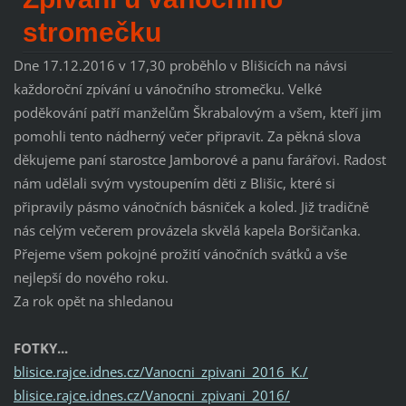
stromečku
Dne 17.12.2016 v 17,30 proběhlo v Blišicích na návsi
každoroční zpívání u vánočního stromečku. Velké
poděkování patří manželům Škrabalovým a všem, kteří jim
pomohli tento nádherný večer připravit. Za pěkná slova
děkujeme paní starostce Jamborové a panu farářovi. Radost
nám udělali svým vystoupením děti z Blišic, které si
připravily pásmo vánočních básniček a koled. Již tradičně
nás celým večerem provázela skvělá kapela Boršičanka.
Přejeme všem pokojné prožití vánočních svátků a vše
nejlepší do nového roku.
Za rok opět na shledanou
FOTKY...
blisice.rajce.idnes.cz/Vanocni_zpivani_2016_K./
blisice.rajce.idnes.cz/Vanocni_zpivani_2016/