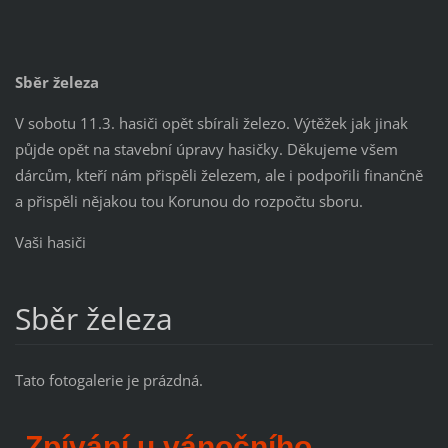
Sběr železa
V sobotu 11.3. hasiči opět sbírali železo. Výtěžek jak jinak
půjde opět na stavební úpravy hasičky. Děkujeme všem
dárcům, kteří nám přispěli železem, ale i podpořili finančně
a přispěli nějakou tou Korunou do rozpočtu sboru.
Vaši hasiči
Sběr železa
Tato fotogalerie je prázdná.
Zpívání u vánočního