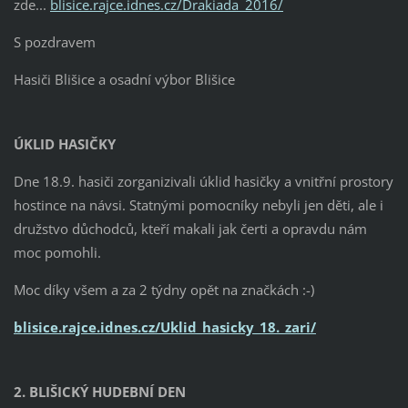
zde...
blisice.rajce.idnes.cz/Drakiada_2016/
S pozdravem
Hasiči Blišice a osadní výbor Blišice
ÚKLID HASIČKY
Dne 18.9. hasiči zorganizivali úklid hasičky a vnitřní prostory
hostince na návsi. Statnými pomocníky nebyli jen děti, ale i
družstvo důchodců, kteří makali jak čerti a opravdu nám
moc pomohli.
Moc díky všem a za 2 týdny opět na značkách :-)
blisice.rajce.idnes.cz/Uklid_hasicky_18._zari/
2. BLIŠICKÝ HUDEBNÍ DEN