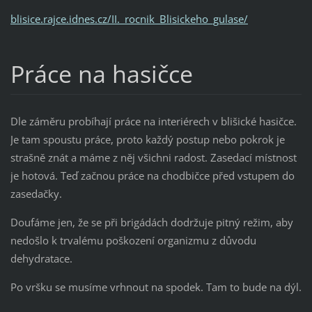
blisice.rajce.idnes.cz/II._rocnik_Blisickeho_gulase/
Práce na hasičce
Dle záměru probíhají práce na interiérech v blišické hasičce.
Je tam spoustu práce, proto každý postup nebo pokrok je
strašně znát a máme z něj všichni radost. Zasedací místnost
je hotová. Teď začnou práce na chodbičce před vstupem do
zasedačky.
Doufáme jen, že se při brigádách dodržuje pitný režim, aby
nedošlo k trvalému poškození organizmu z důvodu
dehydratace.
Po vršku se musíme vrhnout na spodek. Tam to bude na dýl.