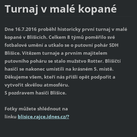
Turnaj v malé kopané
Dne 16.7.2016 proběhl historicky první turnaj v malé
kopané v Blišicích. Celkem 8 týmů poměřilo své
fotbalové umění a utkalo se o putovní pohár SDH
Blišice. Vítězem turnaje a prvním majitelem
putovního poháru se stalo mužstvo Rotter. Blišičtí
hasiči se nakonec umístili na krásném 5. místě.
Děkujeme všem, kteří nás přišli opět podpořit a
vytvořit skvělou atmosféru.
S pozdravem hasiči Blišice.
Fotky můžete shlédnout na
linku
blisice.rajce.idnes.cz/?