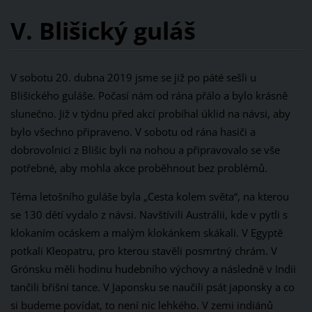
V. Blišický guláš
V sobotu 20. dubna 2019 jsme se již po páté sešli u
Blišického guláše. Počasí nám od rána přálo a bylo krásně
slunečno. Již v týdnu před akcí probíhal úklid na návsi, aby
bylo všechno připraveno. V sobotu od rána hasiči a
dobrovolnici z Blišic byli na nohou a připravovalo se vše
potřebné, aby mohla akce proběhnout bez problémů.
Téma letošního guláše byla „Cesta kolem světa“, na kterou
se 130 dětí vydalo z návsi. Navštívili Austrálii, kde v pytli s
klokaním ocáskem a malým klokánkem skákali. V Egyptě
potkali Kleopatru, pro kterou stavěli posmrtný chrám. V
Grónsku měli hodinu hudebního výchovy a následně v Indii
tančili břišní tance. V Japonsku se naučili psát japonsky a co
si budeme povídat, to není nic lehkého. V zemi indiánů