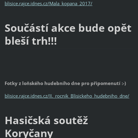
blisice.rajce.idnes.cz/Mala_kopana_2017/
Součástí akce bude opět
bleší trh!!!
Fotky z loňského hudebního dne pro připomenutí :-)
blisice.rajce.idnes.cz/II._rocnik_Blisickeho_hudebniho_dne/
Hasičská soutěž
Koryčany