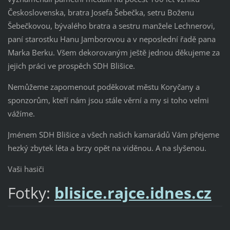
Československa, bratra Josefa Šebečka, setru Boženu
Šebečkovou, bývalého bratra a sestru manžele Lechnerovi,
paní starostku Hanu Jamborovou a v neposlední řadě pana
Marka Berku. Všem dekorovaným ještě jednou děkujeme za
jejich práci ve prospěch SDH Blišice.
Nemůžeme zapomenout poděkovat městu Koryčany a
sponzorům, kteří nám jsou stále věrní a my si toho velmi
vážíme.
Jménem SDH Blišice a všech našich kamarádů Vám přejeme
hezký zbytek léta a brzy opět na viděnou. A na slyšenou.
Vaši hasiči
Fotky:
blisice.rajce.idnes.cz