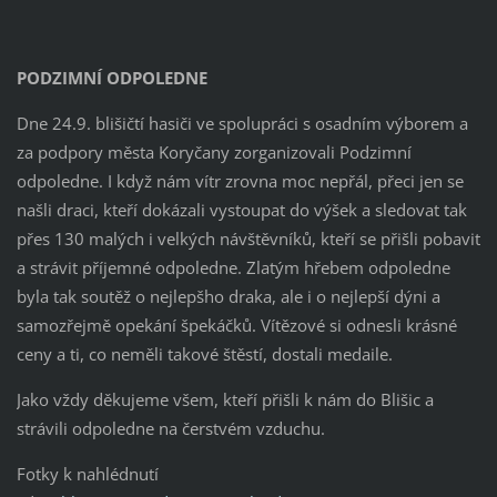
PODZIMNÍ ODPOLEDNE
Dne 24.9. blišičtí hasiči ve spolupráci s osadním výborem a
za podpory města Koryčany zorganizovali Podzimní
odpoledne. I když nám vítr zrovna moc nepřál, přeci jen se
našli draci, kteří dokázali vystoupat do výšek a sledovat tak
přes 130 malých i velkých návštěvníků, kteří se přišli pobavit
a strávit příjemné odpoledne. Zlatým hřebem odpoledne
byla tak soutěž o nejlepšho draka, ale i o nejlepší dýni a
samozřejmě opekání špekáčků. Vítězové si odnesli krásné
ceny a ti, co neměli takové štěstí, dostali medaile.
Jako vždy děkujeme všem, kteří přišli k nám do Blišic a
strávili odpoledne na čerstvém vzduchu.
Fotky k nahlédnutí