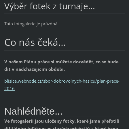
Výběr fotek z turnaje...
Tato fotogalerie je prázdná.
Co nás čeká...
V našem Plánu práce si můžete dozvědět, co se bude
dít v nadcházejícím období.
blisice.webnode.cz/sbor-dobrovolnych-hasicu/plan-prace-
2016
Nahlédněte...
Ve fotogalerii jsou uloženy fotky, které jsme přefotili
difitálním foťákem ze starých originálů a které jsme