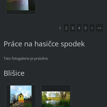
1
2
3
4
5
>
>>
Práce na hasičce spodek
Tato fotogalerie je prázdná.
Blišice