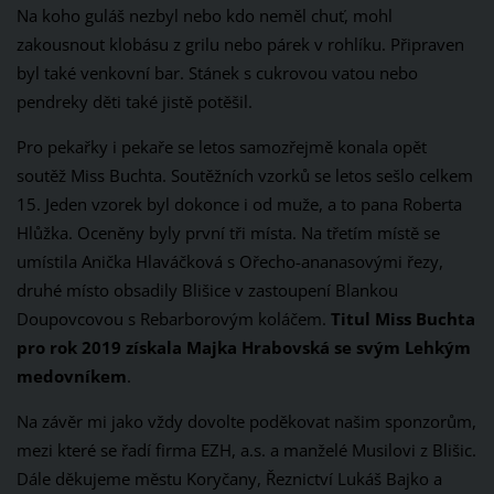
Na koho guláš nezbyl nebo kdo neměl chuť, mohl
zakousnout klobásu z grilu nebo párek v rohlíku. Připraven
byl také venkovní bar. Stánek s cukrovou vatou nebo
pendreky děti také jistě potěšil.
Pro pekařky i pekaře se letos samozřejmě konala opět
soutěž Miss Buchta. Soutěžních vzorků se letos sešlo celkem
15. Jeden vzorek byl dokonce i od muže, a to pana Roberta
Hlůžka. Oceněny byly první tři místa. Na třetím místě se
umístila Anička Hlaváčková s Ořecho-ananasovými řezy,
druhé místo obsadily Blišice v zastoupení Blankou
Doupovcovou s Rebarborovým koláčem.
Titul Miss Buchta
pro rok 2019 získala Majka Hrabovská se svým Lehkým
medovníkem
.
Na závěr mi jako vždy dovolte poděkovat našim sponzorům,
mezi které se řadí firma EZH, a.s. a manželé Musilovi z Blišic.
Dále děkujeme městu Koryčany, Řeznictví Lukáš Bajko a