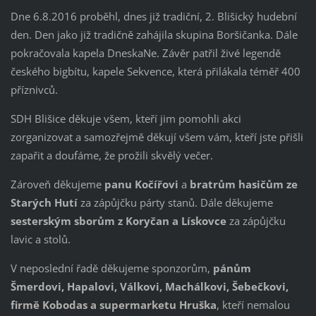
Dne 6.8.2016 proběhl, dnes již tradiční, 2. Blišický hudební
den. Den jako již tradičně zahájila skupina Boršičanka. Dále
pokračovala kapela DneskaNe. Závěr patřil živé legendě
českého bigbítu, kapele Sekvence, která přilákala téměř 400
příznivců.
SDH Blišice děkuje všem, kteří jim pomohli akci
zorganizovat a samozřejmě děkují všem vám, kteří jste přišli
zapařit a doufáme, že prožili skvělý večer.
Zároveň děkujeme
panu Kočířovi
a
bratrům hasičům ze
Starých Hutí
za zápůjčku párty stanů. Dále děkujeme
sesterským sborům z Koryčan a Lískovce
za zápůjčku
lavic a stolů.
V neposlední řadě děkujeme sponzorům,
pánům
Šmerdovi, Hapalovi, Válkovi, Machálkovi, Šebečkovi,
firmě Kobodas a supermarketu Hruška
, kteří nemalou