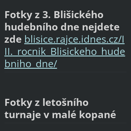
Fotky z 3. Blišického
hudebního dne nejdete
zde
blisice.rajce.idnes.cz/I
II._rocnik_Blisickeho_hude
bniho_dne/
Fotky z letošního
turnaje v malé kopané