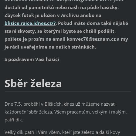
dostali od pamětníků nebo našli na půdě hasičky.
Zbytek fotek je uložen v Archivu anebo na
blisice.rajce.idnes.cz/?
. Pokud máte doma také nějaké
staré skvosty, se kterými byste se chtěli podělit,
pošlete je prosím na email konvec78@seznam.cz a my
je rádi uveřejníme na našich stránkách.
S pozdravem Vaši hasiči
Sběr železa
Dne 7.5. proběhl v Blišicích, dnes už můžeme nazvat,
každoroční sběr železa. Všem pracantům, velkým i malým,
patří dík.
Velký dík patří i Vám všem, kteří jste železo a další kovy