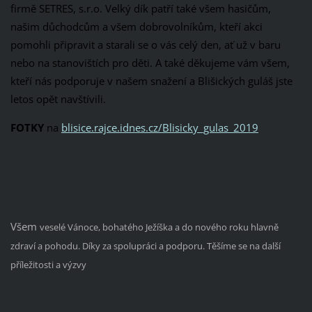
firmě SETRES, s.r.o. Velký dík patří také všem hasičům,
našim důchodcům a všem dobrovolníkům, kteří akci
pomohli připravit a starali se o vás celý den, ať už v baru
nebo na stanovištích pro děti. A také děkujeme vám všem,
kteří nás podporuje v našem snažení a Blišických guláš jste
letos opět navštívili.
FOTKY
na
blisice.rajce.idnes.cz/Blisicky_gulas_2019
Všem
veselé Vánoce, bohatého Ježíška a do nového roku hlavně
zdraví a pohodu. Díky za spolupráci a podporu. Těšíme se na další
příležitosti a výzvy