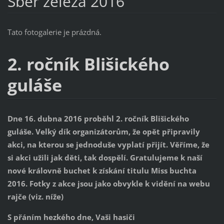
Sběr železa 2016
Tato fotogalerie je prázdná.
2. ročník Blišického
guláše
Dne 16. dubna 2016 proběhl 2. ročník Blišického
guláše. Velký dík organizátorům, že opět připravily
akci, na kterou se jednoduše vyplatí přijít. Věříme, že
si akci užili jak děti, tak dospělí. Gratulujeme k naší
nové královně buchet k získání titulu Miss buchta
2016. Fotky z akce jsou jako obvykle k vidění na webu
rajče (viz. níže)
S přáním hezkého dne, Vaši hasiči