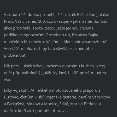
V sobotu 14. dubna proběhl již 4. ročník Blišického guláše.
Přišlo Vás více než 500, což ukazuje, v jakém měřítku tato
akce probíhala. Touto cestou ještě jednou chceme
poděkovat sponzorům Grmolec s.r.o, řeznictví Bajko,
manželům Musilovým, Válkům z Mouchnic a samozřejmě
Veseláčům. Bez nich by tato skvělá akce nemohla
proběhnout.
Dík patří Lukáši Vrbovi, našemu dvornímu kuchaři, který
opět připravil skvělý guláš. Vydaných 400 porcí, mluví za
vše.
Díky vojákům 74. lehkého motorizovaného praporu z
Bučovic, členům klubů vojenské historie, pánům Šebečkovi
a Farkašovi, Mirkovi a Monice, Editě, Márovi Berkovi a
dalším, kteří akci pomohli připravit.