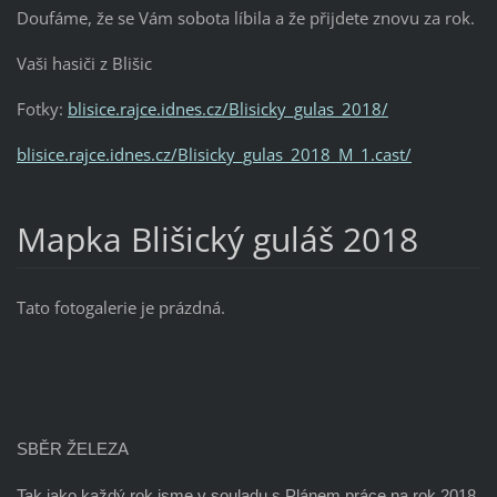
Doufáme, že se Vám sobota líbila a že přijdete znovu za rok.
Vaši hasiči z Blišic
Fotky:
blisice.rajce.idnes.cz/Blisicky_gulas_2018/
blisice.rajce.idnes.cz/Blisicky_gulas_2018_M_1.cast/
Mapka Blišický guláš 2018
Tato fotogalerie je prázdná.
SBĚR ŽELEZA
Tak jako každý rok jsme v souladu s Plánem práce na rok 2018