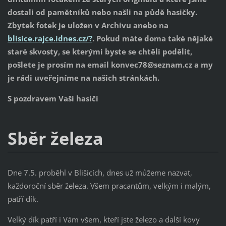
dostali od pamětníků nebo našli na půdě hasičky.
Zbytek fotek je uložen v Archivu anebo na
blisice.rajce.idnes.cz/?
. Pokud máte doma také nějaké
staré skvosty, se kterými byste se chtěli podělit,
pošlete je prosím na email konvec78@seznam.cz a my
je rádi uveřejníme na našich stránkách.
S pozdravem Vaši hasiči
Sběr železa
Dne 7.5. proběhl v Blišicích, dnes už můžeme nazvat,
každoroční sběr železa. Všem pracantům, velkým i malým,
patří dík.
Velký dík patří i Vám všem, kteří jste železo a další kovy