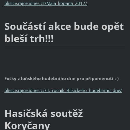
blisice.rajce.idnes.cz/Mala_kopana_2017/
Součástí akce bude opět
bleší trh!!!
Fotky z loňského hudebního dne pro připomenutí :-)
blisice.rajce.idnes.cz/II._rocnik_Blisickeho_hudebniho_dne/
Hasičská soutěž
Koryčany