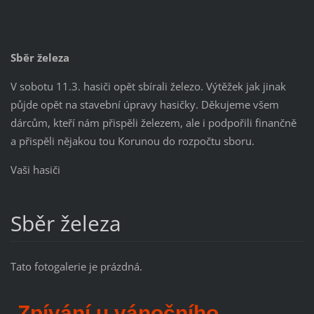
Sběr železa
V sobotu 11.3. hasiči opět sbírali železo. Výtěžek jak jinak
půjde opět na stavební úpravy hasičky. Děkujeme všem
dárcům, kteří nám přispěli železem, ale i podpořili finančně
a přispěli nějakou tou Korunou do rozpočtu sboru.
Vaši hasiči
Sběr železa
Tato fotogalerie je prázdná.
Zpívání u vánočního