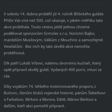
V sobotu 14. dubna proběhl již 4. ročník Blišického guláše.
Přišlo Vás více než 500, což ukazuje, v jakém měřítku tato
akce probíhala. Touto cestou ještě jednou chceme
poděkovat sponzorům Grmolec s.r.o, řeznictví Bajko,
manželům Musilovým, Válkům z Mouchnic a samozřejmě
Veseláčům. Bez nich by tato skvělá akce nemohla
proběhnout.
Dík patří Lukáši Vrbovi, našemu dvornímu kuchaři, který
opět připravil skvělý guláš. Vydaných 400 porcí, mluví za
vše.
Díky vojákům 74. lehkého motorizovaného praporu z
Bučovic, členům klubů vojenské historie, pánům Šebečkovi
a Farkašovi, Mirkovi a Monice, Editě, Márovi Berkovi a
dalším, kteří akci pomohli připravit.