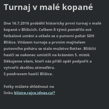
Turnaj v malé kopané
Dne 16.7.2016 proběhl historicky první turnaj v malé
kopané v Blišicích. Celkem 8 týmů poměřilo své
fotbalové umění a utkalo se o putovní pohár SDH
Blišice. Vítězem turnaje a prvním majitelem
putovního poháru se stalo mužstvo Rotter. Blišičtí
hasiči se nakonec umístili na krásném 5. místě.
Děkujeme všem, kteří nás přišli opět podpořit a
vytvořit skvělou atmosféru.
S pozdravem hasiči Blišice.
Fotky můžete shlédnout na
linku
blisice.rajce.idnes.cz/?