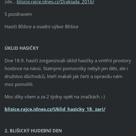
zde...
blisice.rajce.idnes.cz/Drakiada_2016/
S pozdravem
Hasiči Blišice a osadní výbor Blišice
ÚKLID HASIČKY
Dne 18.9. hasiči zorganizivali úklid hasičky a vnitřní prostory
hostince na návsi. Statnými pomocníky nebyli jen děti, ale i
družstvo důchodců, kteří makali jak čerti a opravdu nám
moc pomohli.
Moc díky všem a za 2 týdny opět na značkách :-)
blisice.rajce.idnes.cz/Uklid_hasicky_18._zari/
2. BLIŠICKÝ HUDEBNÍ DEN