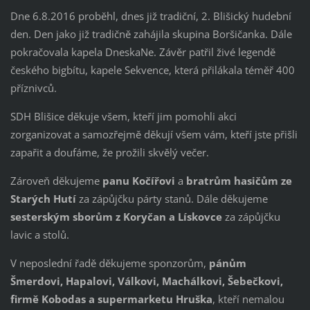
Dne 6.8.2016 proběhl, dnes již tradiční, 2. Blišický hudební
den. Den jako již tradičně zahájila skupina Boršičanka. Dále
pokračovala kapela DneskaNe. Závěr patřil živé legendě
českého bigbítu, kapele Sekvence, která přilákala téměř 400
příznivců.
SDH Blišice děkuje všem, kteří jim pomohli akci
zorganizovat a samozřejmě děkují všem vám, kteří jste přišli
zapařit a doufáme, že prožili skvělý večer.
Zároveň děkujeme
panu Kočířovi
a
bratrům hasičům ze
Starých Hutí
za zápůjčku párty stanů. Dále děkujeme
sesterským sborům z Koryčan a Lískovce
za zápůjčku
lavic a stolů.
V neposlední řadě děkujeme sponzorům,
pánům
Šmerdovi, Hapalovi, Válkovi, Machálkovi, Šebečkovi,
firmě Kobodas a supermarketu Hruška
, kteří nemalou