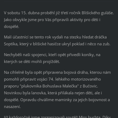
V sobotu 15. dubna proběhl již třetí ročník Blišického guláše.
Jako obvykle jsme pro Vás připravili aktivity pro děti i
dospělé.
Malí účastnící se tento rok vydali na stezku hledat dráčka
Soptíka, který v blišické hasičce ukryl poklad i něco na zub.
Nechyběli naši spojenci, kteří opět přivedli koníky, na
kterých se děti mohli projíždět.
Na cihlelně byla opět připravena bojová dráha, kterou nám
pomohli připravit vojáci 74. lehkého motorizovaného
praporu "plukovníka Bohuslava Malečka" z Bučovic.
Novinkou byla lanovka, která přilákala nejen děti, ale i
dospělé. Opravdu chválíme maminky za jejich bojovnost a
nasazení.
Již každoročně jsme zorganizovali soutěž Miss buchta. Díky