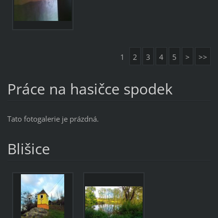
1
2
3
4
5
>
>>
Práce na hasičce spodek
Tato fotogalerie je prázdná.
Blišice