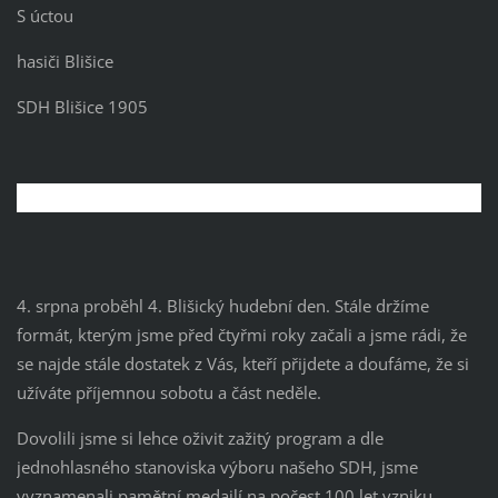
S úctou
hasiči Blišice
SDH Blišice 1905
4. srpna proběhl 4. Blišický hudební den. Stále držíme
formát, kterým jsme před čtyřmi roky začali a jsme rádi, že
se najde stále dostatek z Vás, kteří přijdete a doufáme, že si
užíváte příjemnou sobotu a část neděle.
Dovolili jsme si lehce oživit zažitý program a dle
jednohlasného stanoviska výboru našeho SDH, jsme
vyznamenali pamětní medailí na počest 100 let vzniku