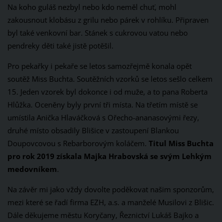
Na koho guláš nezbyl nebo kdo neměl chuť, mohl
zakousnout klobásu z grilu nebo párek v rohlíku. Připraven
byl také venkovní bar. Stánek s cukrovou vatou nebo
pendreky děti také jistě potěšil.
Pro pekařky i pekaře se letos samozřejmě konala opět
soutěž Miss Buchta. Soutěžních vzorků se letos sešlo celkem
15. Jeden vzorek byl dokonce i od muže, a to pana Roberta
Hlůžka. Oceněny byly první tři místa. Na třetím místě se
umístila Anička Hlaváčková s Ořecho-ananasovými řezy,
druhé místo obsadily Blišice v zastoupení Blankou
Doupovcovou s Rebarborovým koláčem.
Titul Miss Buchta
pro rok 2019 získala Majka Hrabovská se svým Lehkým
medovníkem
.
Na závěr mi jako vždy dovolte poděkovat našim sponzorům,
mezi které se řadí firma EZH, a.s. a manželé Musilovi z Blišic.
Dále děkujeme městu Koryčany, Řeznictví Lukáš Bajko a