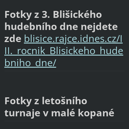
Fotky z 3. Blišického
hudebního dne nejdete
zde
blisice.rajce.idnes.cz/I
II._rocnik_Blisickeho_hude
bniho_dne/
Fotky z letošního
turnaje v malé kopané