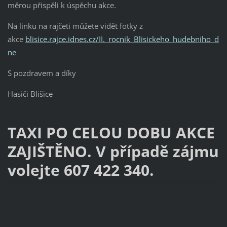
měrou přispěli k úspěchu akce.
Na linku na rajčeti můžete vidět fotky z
akce
blisice.rajce.idnes.cz/II._rocnik_Blisickeho_hudebniho_d
ne
S pozdravem a díky
Hasiči Blišice
TAXI PO CELOU DOBU AKCE
ZAJIŠTĚNO. V případě zájmu
volejte 607 422 340.