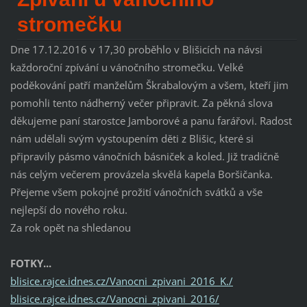
stromečku
Dne 17.12.2016 v 17,30 proběhlo v Blišicích na návsi
každoroční zpívání u vánočního stromečku. Velké
poděkování patří manželům Škrabalovým a všem, kteří jim
pomohli tento nádherný večer připravit. Za pěkná slova
děkujeme paní starostce Jamborové a panu farářovi. Radost
nám udělali svým vystoupením děti z Blišic, které si
připravily pásmo vánočních básniček a koled. Již tradičně
nás celým večerem provázela skvělá kapela Boršičanka.
Přejeme všem pokojné prožití vánočních svátků a vše
nejlepší do nového roku.
Za rok opět na shledanou
FOTKY...
blisice.rajce.idnes.cz/Vanocni_zpivani_2016_K./
blisice.rajce.idnes.cz/Vanocni_zpivani_2016/