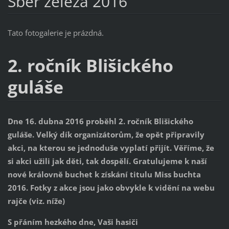
Sběr železa 2016
Tato fotogalerie je prázdná.
2. ročník Blišického
guláše
Dne 16. dubna 2016 proběhl 2. ročník Blišického
guláše. Velký dík organizátorům, že opět připravily
akci, na kterou se jednoduše vyplatí přijít. Věříme, že
si akci užili jak děti, tak dospělí. Gratulujeme k naší
nové královně buchet k získání titulu Miss buchta
2016. Fotky z akce jsou jako obvykle k vidění na webu
rajče (viz. níže)
S přáním hezkého dne, Vaši hasiči