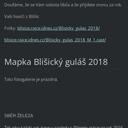
Doufáme, že se Vám sobota líbila a že přijdete znovu za rok.
Vaši hasiči z Blišic
Fotky:
blisice.rajce.idnes.cz/Blisicky_gulas_2018/
blisice.rajce.idnes.cz/Blisicky_gulas_2018_M_1.cast/
Mapka Blišický guláš 2018
Tato fotogalerie je prázdná.
SBĚR ŽELEZA
Tak jako každý rok jsme v souladu s Plánem práce na rok 2018