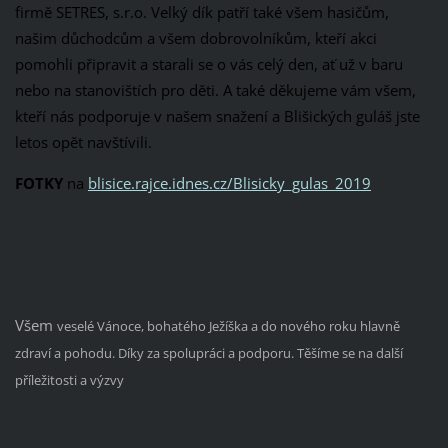
firmě SETRES, s.r.o. Velký dík patří také všem hasičům,
našim důchodcům a všem dobrovolníkům, kteří akci
pomohli připravit a starali se o vás celý den, ať už v baru
nebo na stanovištích pro děti. A také děkujeme vám všem,
kteří nás podporuje v našem snažení a Blišických guláš jste
letos opět navštívili.
FOTKY
na
blisice.rajce.idnes.cz/Blisicky_gulas_2019
Všem
veselé Vánoce, bohatého Ježíška a do nového roku hlavně
zdraví a pohodu. Díky za spolupráci a podporu. Těšíme se na další
příležitosti a výzvy