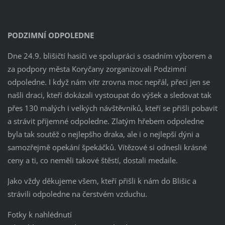
PODZIMNÍ ODPOLEDNE
Dne 24.9. blišičtí hasiči ve spolupráci s osadním výborem a
za podpory města Koryčany zorganizovali Podzimní
odpoledne. I když nám vítr zrovna moc nepřál, přeci jen se
našli draci, kteří dokázali vystoupat do výšek a sledovat tak
přes 130 malých i velkých návštěvníků, kteří se přišli pobavit
a strávit příjemné odpoledne. Zlatým hřebem odpoledne
byla tak soutěž o nejlepšho draka, ale i o nejlepší dýni a
samozřejmě opekání špekáčků. Vítězové si odnesli krásné
ceny a ti, co neměli takové štěstí, dostali medaile.
Jako vždy děkujeme všem, kteří přišli k nám do Blišic a
strávili odpoledne na čerstvém vzduchu.
Fotky k nahlédnutí