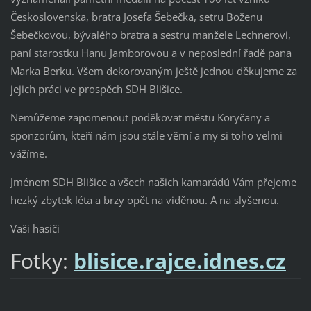
Československa, bratra Josefa Šebečka, setru Boženu
Šebečkovou, bývalého bratra a sestru manžele Lechnerovi,
paní starostku Hanu Jamborovou a v neposlední řadě pana
Marka Berku. Všem dekorovaným ještě jednou děkujeme za
jejich práci ve prospěch SDH Blišice.
Nemůžeme zapomenout poděkovat městu Koryčany a
sponzorům, kteří nám jsou stále věrní a my si toho velmi
vážíme.
Jménem SDH Blišice a všech našich kamarádů Vám přejeme
hezký zbytek léta a brzy opět na viděnou. A na slyšenou.
Vaši hasiči
Fotky:
blisice.rajce.idnes.cz