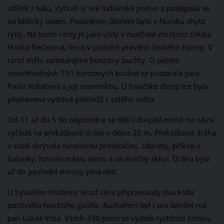
stříleli z luku, vybrali si své indiánské jméno a podepsali se
na blišický totem. Posledním úkolem bylo v Norsku chytit
ryby. Na konci cesty je jako vždy v hasičské zbrojnici čekala
Hanka Nečasová, letos v podobě pravého českého Honzy. V
ranci měla samozřejmě honzovy buchty. O pečení
neuvěřitelných 150 honzových buchet se postarala paní
Pavla Kubátová s její maminkou. U hasičské zbrojnice byla
připravena vystává pohledů z celého světa.
Od 11 až do 5 do odpoledne se děti i dospělí mohli na návsi
vyřádit na překážkové dráze v délce 20 m. Překážková dráha
v sobě skrývala tunelovou prolézačku, zábrany, příkop s
balonky, horolezeckou stěnu a závěrečný skluz. Dráha byla
až do poslední minuty plná dětí.
U bývalého hostince se od rána připravovaly dva kotle
poctivého hovězího guláše. Kuchařem byl i pro letošní rok
pan Lukáš Vrba. Všech 330 porcí se vydalo rychlostí blesku.