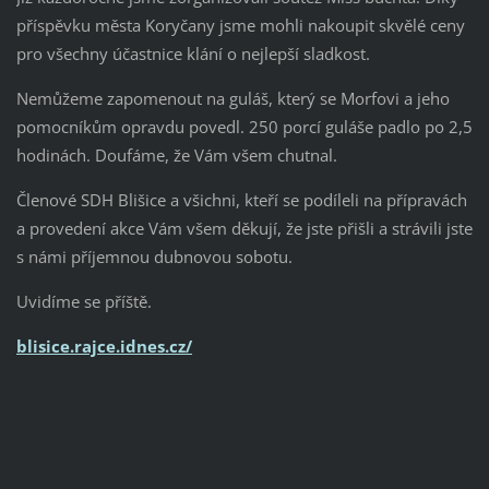
příspěvku města Koryčany jsme mohli nakoupit skvělé ceny
pro všechny účastnice klání o nejlepší sladkost.
Nemůžeme zapomenout na guláš, který se Morfovi a jeho
pomocníkům opravdu povedl. 250 porcí guláše padlo po 2,5
hodinách. Doufáme, že Vám všem chutnal.
Členové SDH Blišice a všichni, kteří se podíleli na přípravách
a provedení akce Vám všem děkují, že jste přišli a strávili jste
s námi příjemnou dubnovou sobotu.
Uvidíme se příště.
blisice.rajce.idnes.cz/