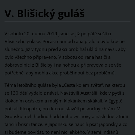
V. Blišický guláš
V sobotu 20. dubna 2019 jsme se již po páté sešli u
Blišického guláše. Počasí nám od rána přálo a bylo krásně
slunečno. Již v týdnu před akcí probíhal úklid na návsi, aby
bylo všechno připraveno. V sobotu od rána hasiči a
dobrovolnici z Blišic byli na nohou a připravovalo se vše
potřebné, aby mohla akce proběhnout bez problémů.
Téma letošního guláše byla „Cesta kolem světa“, na kterou
se 130 dětí vydalo z návsi. Navštívili Austrálii, kde v pytli s
klokaním ocáskem a malým klokánkem skákali. V Egyptě
potkali Kleopatru, pro kterou stavěli posmrtný chrám. V
Grónsku měli hodinu hudebního výchovy a následně v Indii
tančili břišní tance. V Japonsku se naučili psát japonsky a co
si budeme povídat, to není nic lehkého. V zemi indiánů