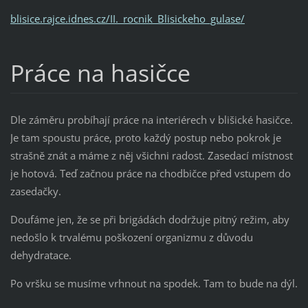
blisice.rajce.idnes.cz/II._rocnik_Blisickeho_gulase/
Práce na hasičce
Dle záměru probíhají práce na interiérech v blišické hasičce.
Je tam spoustu práce, proto každý postup nebo pokrok je
strašně znát a máme z něj všichni radost. Zasedací místnost
je hotová. Teď začnou práce na chodbičce před vstupem do
zasedačky.
Doufáme jen, že se při brigádách dodržuje pitný režim, aby
nedošlo k trvalému poškození organizmu z důvodu
dehydratace.
Po vršku se musíme vrhnout na spodek. Tam to bude na dýl.