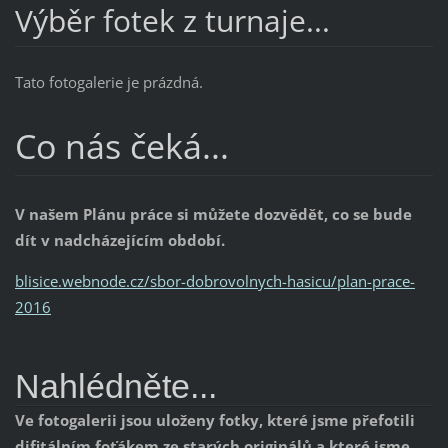
Výběr fotek z turnaje...
Tato fotogalerie je prázdná.
Co nás čeká...
V našem Plánu práce si můžete dozvědět, co se bude
dít v nadcházejícím období.
blisice.webnode.cz/sbor-dobrovolnych-hasicu/plan-prace-
2016
Nahlédněte...
Ve fotogalerii jsou uloženy fotky, které jsme přefotili
difitálním foťákem ze starých originálů a které jsme