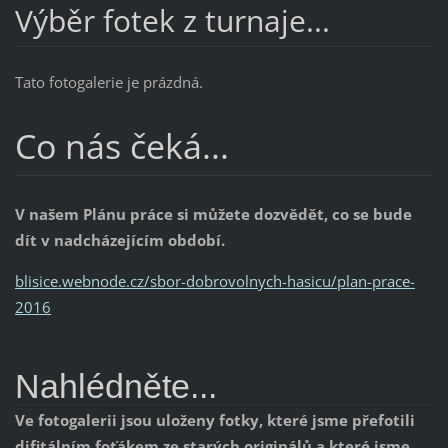
Výběr fotek z turnaje...
Tato fotogalerie je prázdná.
Co nás čeká...
V našem Plánu práce si můžete dozvědět, co se bude
dít v nadcházejícím období.
blisice.webnode.cz/sbor-dobrovolnych-hasicu/plan-prace-
2016
Nahlédněte...
Ve fotogalerii jsou uloženy fotky, které jsme přefotili
difitálním foťákem ze starých originálů a které jsme