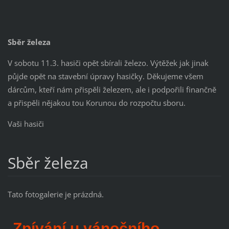
Sběr železa
V sobotu 11.3. hasiči opět sbírali železo. Výtěžek jak jinak
půjde opět na stavební úpravy hasičky. Děkujeme všem
dárcům, kteří nám přispěli železem, ale i podpořili finančně
a přispěli nějakou tou Korunou do rozpočtu sboru.
Vaši hasiči
Sběr železa
Tato fotogalerie je prázdná.
Zpívání u vánočního