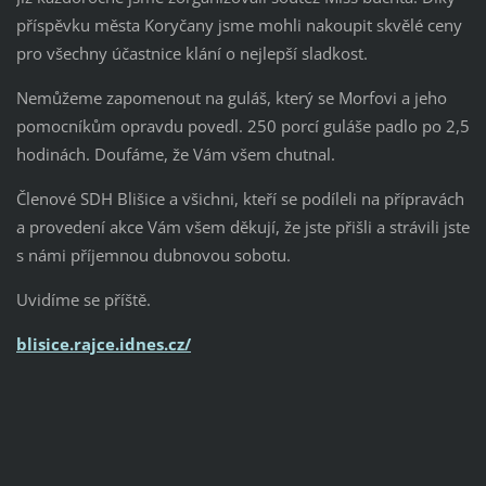
příspěvku města Koryčany jsme mohli nakoupit skvělé ceny
pro všechny účastnice klání o nejlepší sladkost.
Nemůžeme zapomenout na guláš, který se Morfovi a jeho
pomocníkům opravdu povedl. 250 porcí guláše padlo po 2,5
hodinách. Doufáme, že Vám všem chutnal.
Členové SDH Blišice a všichni, kteří se podíleli na přípravách
a provedení akce Vám všem děkují, že jste přišli a strávili jste
s námi příjemnou dubnovou sobotu.
Uvidíme se příště.
blisice.rajce.idnes.cz/