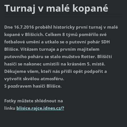
Turnaj v malé kopané
Dne 16.7.2016 proběhl historicky první turnaj v malé
kopané v Blišicích. Celkem 8 týmů poměřilo své
fotbalové umění a utkalo se o putovní pohár SDH
Blišice. Vítězem turnaje a prvním majitelem
putovního poháru se stalo mužstvo Rotter. Blišičtí
hasiči se nakonec umístili na krásném 5. místě.
Děkujeme všem, kteří nás přišli opět podpořit a
vytvořit skvělou atmosféru.
S pozdravem hasiči Blišice.
Fotky můžete shlédnout na
linku
blisice.rajce.idnes.cz/?