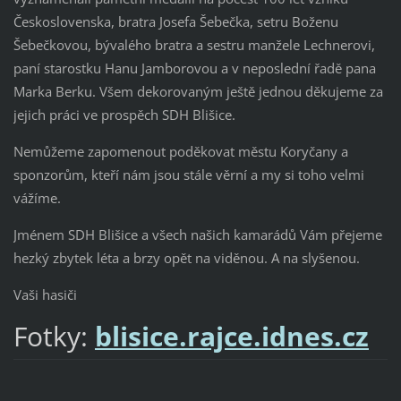
Československa, bratra Josefa Šebečka, setru Boženu
Šebečkovou, bývalého bratra a sestru manžele Lechnerovi,
paní starostku Hanu Jamborovou a v neposlední řadě pana
Marka Berku. Všem dekorovaným ještě jednou děkujeme za
jejich práci ve prospěch SDH Blišice.
Nemůžeme zapomenout poděkovat městu Koryčany a
sponzorům, kteří nám jsou stále věrní a my si toho velmi
vážíme.
Jménem SDH Blišice a všech našich kamarádů Vám přejeme
hezký zbytek léta a brzy opět na viděnou. A na slyšenou.
Vaši hasiči
Fotky:
blisice.rajce.idnes.cz