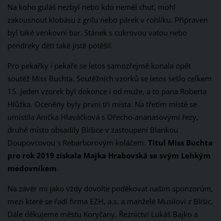
Na koho guláš nezbyl nebo kdo neměl chuť, mohl
zakousnout klobásu z grilu nebo párek v rohlíku. Připraven
byl také venkovní bar. Stánek s cukrovou vatou nebo
pendreky děti také jistě potěšil.
Pro pekařky i pekaře se letos samozřejmě konala opět
soutěž Miss Buchta. Soutěžních vzorků se letos sešlo celkem
15. Jeden vzorek byl dokonce i od muže, a to pana Roberta
Hlůžka. Oceněny byly první tři místa. Na třetím místě se
umístila Anička Hlaváčková s Ořecho-ananasovými řezy,
druhé místo obsadily Blišice v zastoupení Blankou
Doupovcovou s Rebarborovým koláčem.
Titul Miss Buchta
pro rok 2019 získala Majka Hrabovská se svým Lehkým
medovníkem
.
Na závěr mi jako vždy dovolte poděkovat našim sponzorům,
mezi které se řadí firma EZH, a.s. a manželé Musilovi z Blišic.
Dále děkujeme městu Koryčany, Řeznictví Lukáš Bajko a