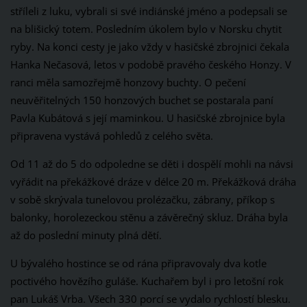
stříleli z luku, vybrali si své indiánské jméno a podepsali se
na blišický totem. Posledním úkolem bylo v Norsku chytit
ryby. Na konci cesty je jako vždy v hasičské zbrojnici čekala
Hanka Nečasová, letos v podobě pravého českého Honzy. V
ranci měla samozřejmě honzovy buchty. O pečení
neuvěřitelných 150 honzových buchet se postarala paní
Pavla Kubátová s její maminkou. U hasičské zbrojnice byla
připravena vystává pohledů z celého světa.
Od 11 až do 5 do odpoledne se děti i dospělí mohli na návsi
vyřádit na překážkové dráze v délce 20 m. Překážková dráha
v sobě skrývala tunelovou prolézačku, zábrany, příkop s
balonky, horolezeckou stěnu a závěrečný skluz. Dráha byla
až do poslední minuty plná dětí.
U bývalého hostince se od rána připravovaly dva kotle
poctivého hovězího guláše. Kuchařem byl i pro letošní rok
pan Lukáš Vrba. Všech 330 porcí se vydalo rychlostí blesku.