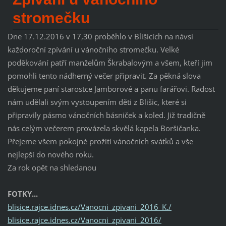
stromečku
Dne 17.12.2016 v 17,30 proběhlo v Blišicích na návsi
každoroční zpívání u vánočního stromečku. Velké
poděkování patří manželům Škrabalovým a všem, kteří jim
pomohli tento nádherný večer připravit. Za pěkná slova
děkujeme paní starostce Jamborové a panu farářovi. Radost
nám udělali svým vystoupením děti z Blišic, které si
připravily pásmo vánočních básniček a koled. Již tradičně
nás celým večerem provázela skvělá kapela Boršičanka.
Přejeme všem pokojné prožití vánočních svátků a vše
nejlepší do nového roku.
Za rok opět na shledanou
FOTKY...
blisice.rajce.idnes.cz/Vanocni_zpivani_2016_K./
blisice.rajce.idnes.cz/Vanocni_zpivani_2016/