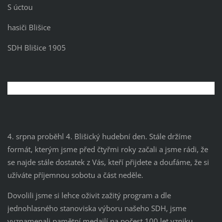
S úctou
hasiči Blišice
SDH Blišice 1905
4. srpna proběhl 4. Blišický hudební den. Stále držíme
formát, kterým jsme před čtyřmi roky začali a jsme rádi, že
se najde stále dostatek z Vás, kteří přijdete a doufáme, že si
užíváte příjemnou sobotu a část neděle.
Dovolili jsme si lehce oživit zažitý program a dle
jednohlasného stanoviska výboru našeho SDH, jsme
vyznamenali pamětní medailí na počest 100 let vzniku