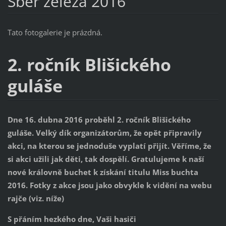
Sběr železa 2016
Tato fotogalerie je prázdná.
2. ročník Blišického
guláše
Dne 16. dubna 2016 proběhl 2. ročník Blišického
guláše. Velký dík organizátorům, že opět připravily
akci, na kterou se jednoduše vyplatí přijít. Věříme, že
si akci užili jak děti, tak dospělí. Gratulujeme k naší
nové královně buchet k získání titulu Miss buchta
2016. Fotky z akce jsou jako obvykle k vidění na webu
rajče (viz. níže)
S přáním hezkého dne, Vaši hasiči