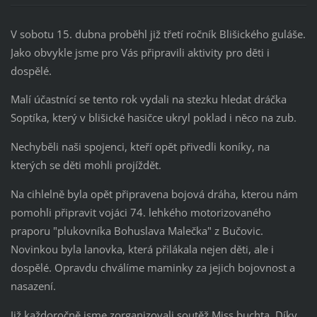
V sobotu 15. dubna proběhl již třetí ročník Blišického guláše.
Jako obvykle jsme pro Vás připravili aktivity pro děti i
dospělé.
Malí účastnící se tento rok vydali na stezku hledat dráčka
Soptíka, který v blišické hasičce ukryl poklad i něco na zub.
Nechyběli naši spojenci, kteří opět přivedli koníky, na
kterých se děti mohli projíždět.
Na cihlelně byla opět připravena bojová dráha, kterou nám
pomohli připravit vojáci 74. lehkého motorizovaného
praporu "plukovníka Bohuslava Malečka" z Bučovic.
Novinkou byla lanovka, která přilákala nejen děti, ale i
dospělé. Opravdu chválíme maminky za jejich bojovnost a
nasazení.
Již každoročně jsme zorganizovali soutěž Miss buchta. Díky