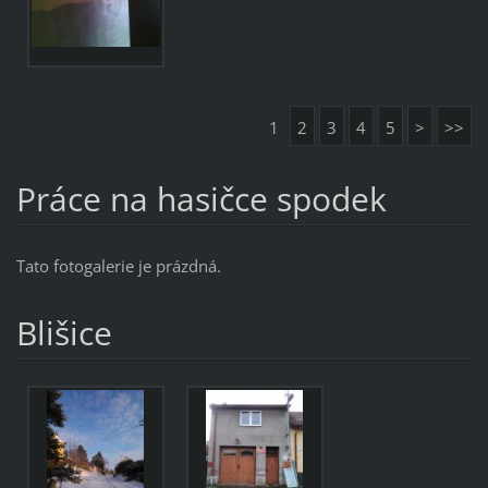
1
2
3
4
5
>
>>
Práce na hasičce spodek
Tato fotogalerie je prázdná.
Blišice