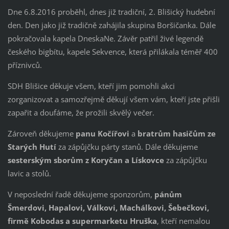
Dne 6.8.2016 proběhl, dnes již tradiční, 2. Blišický hudební
den. Den jako již tradičně zahájila skupina Boršičanka. Dále
pokračovala kapela DneskaNe. Závěr patřil živé legendě
českého bigbítu, kapele Sekvence, která přilákala téměř 400
příznivců.
SDH Blišice děkuje všem, kteří jim pomohli akci
zorganizovat a samozřejmě děkují všem vám, kteří jste přišli
zapařit a doufáme, že prožili skvělý večer.
Zároveň děkujeme
panu Kočířovi
a
bratrům hasičům ze
Starých Hutí
za zápůjčku párty stanů. Dále děkujeme
sesterským sborům z Koryčan a Lískovce
za zápůjčku
lavic a stolů.
V neposlední řadě děkujeme sponzorům,
pánům
Šmerdovi, Hapalovi, Válkovi, Machálkovi, Šebečkovi,
firmě Kobodas a supermarketu Hruška
, kteří nemalou