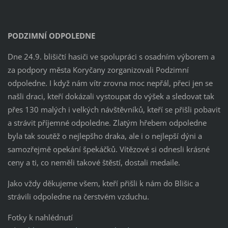
PODZIMNÍ ODPOLEDNE
Dne 24.9. blišičtí hasiči ve spolupráci s osadním výborem a
za podpory města Koryčany zorganizovali Podzimní
odpoledne. I když nám vítr zrovna moc nepřál, přeci jen se
našli draci, kteří dokázali vystoupat do výšek a sledovat tak
přes 130 malých i velkých návštěvníků, kteří se přišli pobavit
a strávit příjemné odpoledne. Zlatým hřebem odpoledne
byla tak soutěž o nejlepšho draka, ale i o nejlepší dýni a
samozřejmě opekání špekáčků. Vítězové si odnesli krásné
ceny a ti, co neměli takové štěstí, dostali medaile.
Jako vždy děkujeme všem, kteří přišli k nám do Blišic a
strávili odpoledne na čerstvém vzduchu.
Fotky k nahlédnutí