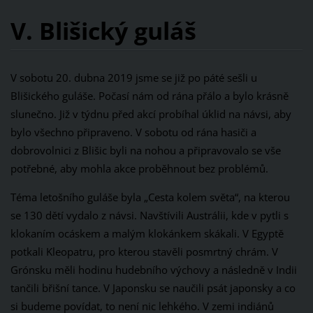
V. Blišický guláš
V sobotu 20. dubna 2019 jsme se již po páté sešli u
Blišického guláše. Počasí nám od rána přálo a bylo krásně
slunečno. Již v týdnu před akcí probíhal úklid na návsi, aby
bylo všechno připraveno. V sobotu od rána hasiči a
dobrovolnici z Blišic byli na nohou a připravovalo se vše
potřebné, aby mohla akce proběhnout bez problémů.
Téma letošního guláše byla „Cesta kolem světa“, na kterou
se 130 dětí vydalo z návsi. Navštívili Austrálii, kde v pytli s
klokaním ocáskem a malým klokánkem skákali. V Egyptě
potkali Kleopatru, pro kterou stavěli posmrtný chrám. V
Grónsku měli hodinu hudebního výchovy a následně v Indii
tančili břišní tance. V Japonsku se naučili psát japonsky a co
si budeme povídat, to není nic lehkého. V zemi indiánů