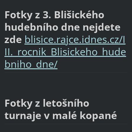
Fotky z 3. Blišického
hudebního dne nejdete
zde
blisice.rajce.idnes.cz/I
II._rocnik_Blisickeho_hude
bniho_dne/
Fotky z letošního
turnaje v malé kopané