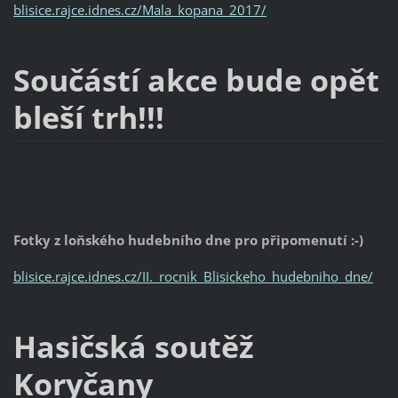
blisice.rajce.idnes.cz/Mala_kopana_2017/
Součástí akce bude opět
bleší trh!!!
Fotky z loňského hudebního dne pro připomenutí :-)
blisice.rajce.idnes.cz/II._rocnik_Blisickeho_hudebniho_dne/
Hasičská soutěž
Koryčany