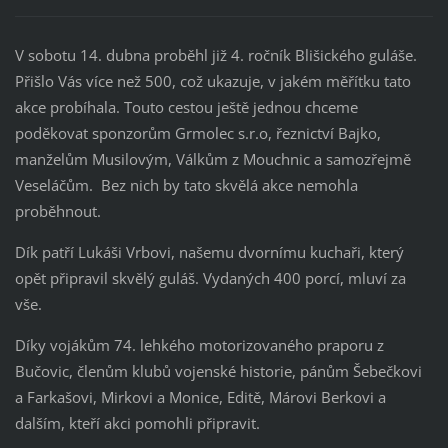
V sobotu 14. dubna proběhl již 4. ročník Blišického guláše.
Přišlo Vás více než 500, což ukazuje, v jakém měřítku tato
akce probíhala. Touto cestou ještě jednou chceme
poděkovat sponzorům Grmolec s.r.o, řeznictví Bajko,
manželům Musilovým, Válkům z Mouchnic a samozřejmě
Veseláčům. Bez nich by tato skvělá akce nemohla
proběhnout.
Dík patří Lukáši Vrbovi, našemu dvornímu kuchaři, který
opět připravil skvělý guláš. Vydaných 400 porcí, mluví za
vše.
Díky vojákům 74. lehkého motorizovaného praporu z
Bučovic, členům klubů vojenské historie, pánům Šebečkovi
a Farkašovi, Mirkovi a Monice, Editě, Márovi Berkovi a
dalším, kteří akci pomohli připravit.