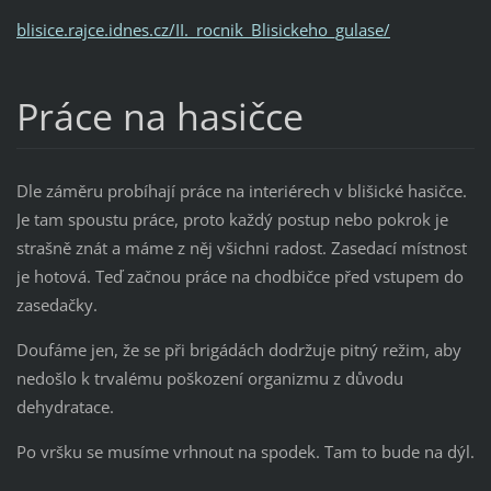
blisice.rajce.idnes.cz/II._rocnik_Blisickeho_gulase/
Práce na hasičce
Dle záměru probíhají práce na interiérech v blišické hasičce.
Je tam spoustu práce, proto každý postup nebo pokrok je
strašně znát a máme z něj všichni radost. Zasedací místnost
je hotová. Teď začnou práce na chodbičce před vstupem do
zasedačky.
Doufáme jen, že se při brigádách dodržuje pitný režim, aby
nedošlo k trvalému poškození organizmu z důvodu
dehydratace.
Po vršku se musíme vrhnout na spodek. Tam to bude na dýl.