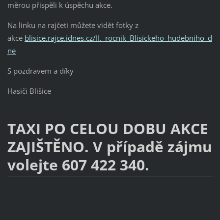
měrou přispěli k úspěchu akce.
Na linku na rajčeti můžete vidět fotky z
akce
blisice.rajce.idnes.cz/II._rocnik_Blisickeho_hudebniho_d
ne
S pozdravem a díky
Hasiči Blišice
TAXI PO CELOU DOBU AKCE
ZAJIŠTĚNO. V případě zájmu
volejte 607 422 340.