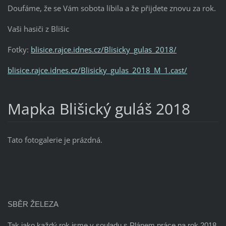
Doufáme, že se Vám sobota líbila a že přijdete znovu za rok.
Vaši hasiči z Blišic
Fotky:
blisice.rajce.idnes.cz/Blisicky_gulas_2018/
blisice.rajce.idnes.cz/Blisicky_gulas_2018_M_1.cast/
Mapka Blišický guláš 2018
Tato fotogalerie je prázdná.
SBĚR ŽELEZA
Tak jako každý rok jsme v souladu s Plánem práce na rok 2018