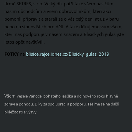
firmě SETRES, s.r.o. Velký dík patří také všem hasičům,
našim důchodcům a všem dobrovolníkům, kteří akci
pomohli připravit a starali se o vás celý den, ať už v baru
nebo na stanovištích pro děti. A také děkujeme vám všem,
kteří nás podporuje v našem snažení a Blišických guláš jste
letos opět navštívili.
FOTKY
na
blisice.rajce.idnes.cz/Blisicky_gulas_2019
Všem
veselé Vánoce, bohatého Ježíška a do nového roku hlavně
zdraví a pohodu. Díky za spolupráci a podporu. Těšíme se na další
příležitosti a výzvy