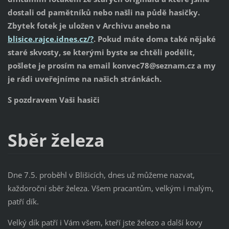
dostali od pamětníků nebo našli na půdě hasičky.
Zbytek fotek je uložen v Archivu anebo na
blisice.rajce.idnes.cz/?
. Pokud máte doma také nějaké
staré skvosty, se kterými byste se chtěli podělit,
pošlete je prosím na email konvec78@seznam.cz a my
je rádi uveřejníme na našich stránkách.
S pozdravem Vaši hasiči
Sběr železa
Dne 7.5. proběhl v Blišicích, dnes už můžeme nazvat,
každoroční sběr železa. Všem pracantům, velkým i malým,
patří dík.
Velký dík patří i Vám všem, kteří jste železo a další kovy