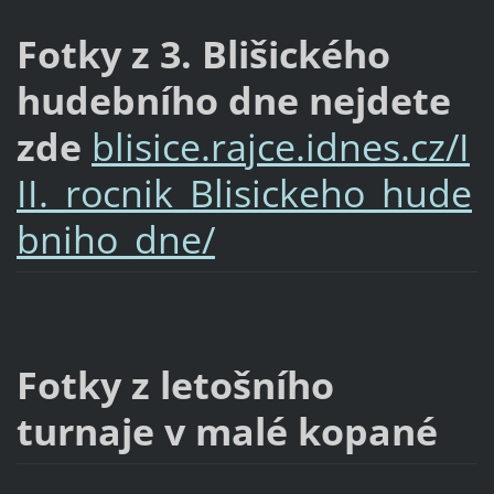
Fotky z 3. Blišického
hudebního dne nejdete
zde
blisice.rajce.idnes.cz/I
II._rocnik_Blisickeho_hude
bniho_dne/
Fotky z letošního
turnaje v malé kopané