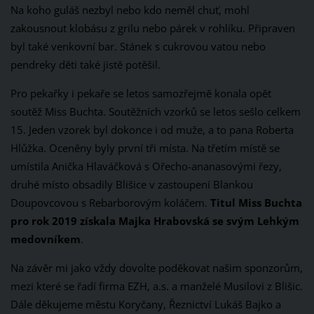
Na koho guláš nezbyl nebo kdo neměl chuť, mohl
zakousnout klobásu z grilu nebo párek v rohlíku. Připraven
byl také venkovní bar. Stánek s cukrovou vatou nebo
pendreky děti také jistě potěšil.
Pro pekařky i pekaře se letos samozřejmě konala opět
soutěž Miss Buchta. Soutěžních vzorků se letos sešlo celkem
15. Jeden vzorek byl dokonce i od muže, a to pana Roberta
Hlůžka. Oceněny byly první tři místa. Na třetím místě se
umístila Anička Hlaváčková s Ořecho-ananasovými řezy,
druhé místo obsadily Blišice v zastoupení Blankou
Doupovcovou s Rebarborovým koláčem.
Titul Miss Buchta
pro rok 2019 získala Majka Hrabovská se svým Lehkým
medovníkem
.
Na závěr mi jako vždy dovolte poděkovat našim sponzorům,
mezi které se řadí firma EZH, a.s. a manželé Musilovi z Blišic.
Dále děkujeme městu Koryčany, Řeznictví Lukáš Bajko a