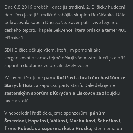
Dne 6.8.2016 proběhl, dnes již tradiční, 2. Blišický hudební
den. Den jako již tradičně zahájila skupina Boršičanka. Dále
pokračovala kapela DneskaNe. Závěr patřil živé legendě
českého bigbítu, kapele Sekvence, která přilákala téměř 400
příznivců.
SDH Blišice děkuje všem, kteří jim pomohli akci
zorganizovat a samozřejmě děkují všem vám, kteří jste přišli
zapařit a doufáme, že prožili skvělý večer.
Zároveň děkujeme
panu Kočířovi
a
bratrům hasičům ze
Starých Hutí
za zápůjčku párty stanů. Dále děkujeme
sesterským sborům z Koryčan a Lískovce
za zápůjčku
lavic a stolů.
V neposlední řadě děkujeme sponzorům,
pánům
Šmerdovi, Hapalovi, Válkovi, Machálkovi, Šebečkovi,
firmě Kobodas a supermarketu Hruška
, kteří nemalou