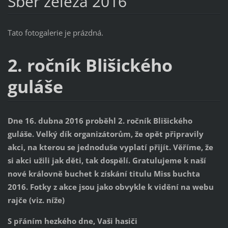
Sběr železa 2016
Tato fotogalerie je prázdná.
2. ročník Blišického
guláše
Dne 16. dubna 2016 proběhl 2. ročník Blišického
guláše. Velký dík organizátorům, že opět připravily
akci, na kterou se jednoduše vyplatí přijít. Věříme, že
si akci užili jak děti, tak dospělí. Gratulujeme k naší
nové královně buchet k získání titulu Miss buchta
2016. Fotky z akce jsou jako obvykle k vidění na webu
rajče (viz. níže)
S přáním hezkého dne, Vaši hasiči