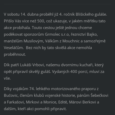
V sobotu 14. dubna proběhl již 4. ročník Blišického guláše.
Přišlo Vás více než 500, což ukazuje, v jakém měřítku tato
akce probíhala. Touto cestou ještě jednou chceme
poděkovat sponzorům Grmolec s.r.o, řeznictví Bajko,
manželům Musilovým, Válkům z Mouchnic a samozřejmě
Veseláčům. Bez nich by tato skvělá akce nemohla
proběhnout.
Dík patří Lukáši Vrbovi, našemu dvornímu kuchaři, který
opět připravil skvělý guláš. Vydaných 400 porcí, mluví za
vše.
Díky vojákům 74. lehkého motorizovaného praporu z
Bučovic, členům klubů vojenské historie, pánům Šebečkovi
a Farkašovi, Mirkovi a Monice, Editě, Márovi Berkovi a
dalším, kteří akci pomohli připravit.