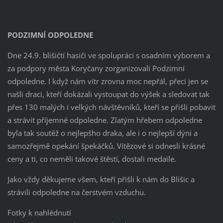
PODZIMNÍ ODPOLEDNE
Dne 24.9. blišičtí hasiči ve spolupráci s osadním výborem a
za podpory města Koryčany zorganizovali Podzimní
odpoledne. I když nám vítr zrovna moc nepřál, přeci jen se
našli draci, kteří dokázali vystoupat do výšek a sledovat tak
přes 130 malých i velkých návštěvníků, kteří se přišli pobavit
a strávit příjemné odpoledne. Zlatým hřebem odpoledne
byla tak soutěž o nejlepšho draka, ale i o nejlepší dýni a
samozřejmě opekání špekáčků. Vítězové si odnesli krásné
ceny a ti, co neměli takové štěstí, dostali medaile.
Jako vždy děkujeme všem, kteří přišli k nám do Blišic a
strávili odpoledne na čerstvém vzduchu.
Fotky k nahlédnutí