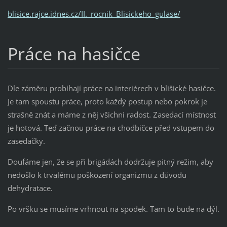
blisice.rajce.idnes.cz/II._rocnik_Blisickeho_gulase/
Práce na hasičce
Dle záměru probíhají práce na interiérech v blišické hasičce.
Je tam spoustu práce, proto každý postup nebo pokrok je
strašně znát a máme z něj všichni radost. Zasedací místnost
je hotová. Teď začnou práce na chodbičce před vstupem do
zasedačky.
Doufáme jen, že se při brigádách dodržuje pitný režim, aby
nedošlo k trvalému poškození organizmu z důvodu
dehydratace.
Po vršku se musíme vrhnout na spodek. Tam to bude na dýl.