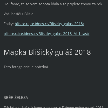
Doufáme, že se Vám sobota líbila a že přijdete znovu za rok.
Vaši hasiči z Blišic
Fotky:
blisice.rajce.idnes.cz/Blisicky_gulas_2018/
blisice.rajce.idnes.cz/Blisicky_gulas_2018_M_1.cast/
Mapka Blišický guláš 2018
Tato fotogalerie je prázdná.
SBĚR ŽELEZA
Tak jako každý rok jsme v souladu s Plánem práce na rok 2018