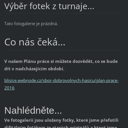
Výběr fotek z turnaje...
Tato fotogalerie je prázdná.
Co nás čeká...
V našem Plánu práce si můžete dozvědět, co se bude
dít v nadcházejícím období.
blisice.webnode.cz/sbor-dobrovolnych-hasicu/plan-prace-
2016
Nahlédněte...
Ve fotogalerii jsou uloženy fotky, které jsme přefotili
difitálním foťákem ze starých originálů a které jsme