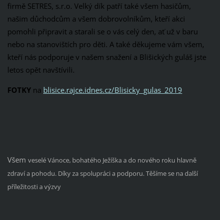
firmě SETRES, s.r.o. Velký dík patří také všem hasičům,
našim důchodcům a všem dobrovolníkům, kteří akci
pomohli připravit a starali se o vás celý den, ať už v baru
nebo na stanovištích pro děti. A také děkujeme vám všem,
kteří nás podporuje v našem snažení a Blišických guláš jste
letos opět navštívili.
FOTKY
na
blisice.rajce.idnes.cz/Blisicky_gulas_2019
Všem
veselé Vánoce, bohatého Ježíška a do nového roku hlavně
zdraví a pohodu. Díky za spolupráci a podporu. Těšíme se na další
příležitosti a výzvy