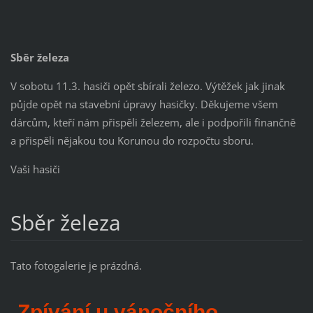
Sběr železa
V sobotu 11.3. hasiči opět sbírali železo. Výtěžek jak jinak
půjde opět na stavební úpravy hasičky. Děkujeme všem
dárcům, kteří nám přispěli železem, ale i podpořili finančně
a přispěli nějakou tou Korunou do rozpočtu sboru.
Vaši hasiči
Sběr železa
Tato fotogalerie je prázdná.
Zpívání u vánočního