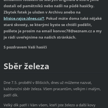
dostali od pamětníků nebo našli na půdě hasičky.
Zbytek fotek je uložen v Archivu anebo na
blisice.rajce.idnes.cz/?
. Pokud máte doma také nějaké
staré skvosty, se kterými byste se chtěli podělit,
pošlete je prosím na email konvec78@seznam.cz a my
je rádi uveřejníme na našich stránkách.
S pozdravem Vaši hasiči
Sběr železa
Dne 7.5. proběhl v Blišicích, dnes už můžeme nazvat,
každoroční sběr železa. Všem pracantům, velkým i malým,
patří dík.
Velký dík patří i Vám všem, kteří jste železo a další kovy