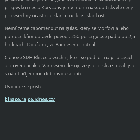
příspěvku města Koryčany jsme mohli nakoupit skvělé ceny
pro všechny účastnice klání o nejlepší sladkost.
Nemůžeme zapomenout na guláš, který se Morfovi a jeho
pomocníkům opravdu povedl. 250 porcí guláše padlo po 2,5
hodinách. Doufáme, že Vám všem chutnal.
Členové SDH Blišice a všichni, kteří se podíleli na přípravách
a provedení akce Vám všem děkují, že jste přišli a strávili jste
s námi příjemnou dubnovou sobotu.
Uvidíme se příště.
blisice.rajce.idnes.cz/