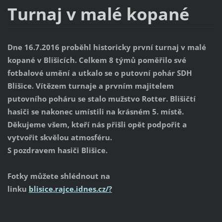
Turnaj v malé kopané
Dne 16.7.2016 proběhl historicky první turnaj v malé
kopané v Blišicích. Celkem 8 týmů poměřilo své
fotbalové umění a utkalo se o putovní pohár SDH
Blišice. Vítězem turnaje a prvním majitelem
putovního poháru se stalo mužstvo Rotter. Blišičtí
hasiči se nakonec umístili na krásném 5. místě.
Děkujeme všem, kteří nás přišli opět podpořit a
vytvořit skvělou atmosféru.
S pozdravem hasiči Blišice.
Fotky můžete shlédnout na
linku
blisice.rajce.idnes.cz/?