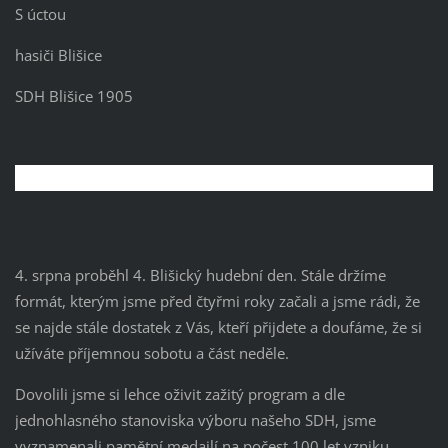
S úctou
hasiči Blišice
SDH Blišice 1905
4. srpna proběhl 4. Blišický hudební den. Stále držíme
formát, kterým jsme před čtyřmi roky začali a jsme rádi, že
se najde stále dostatek z Vás, kteří přijdete a doufáme, že si
užíváte příjemnou sobotu a část neděle.
Dovolili jsme si lehce oživit zažitý program a dle
jednohlasného stanoviska výboru našeho SDH, jsme
vyznamenali pamětní medailí na počest 100 let vzniku