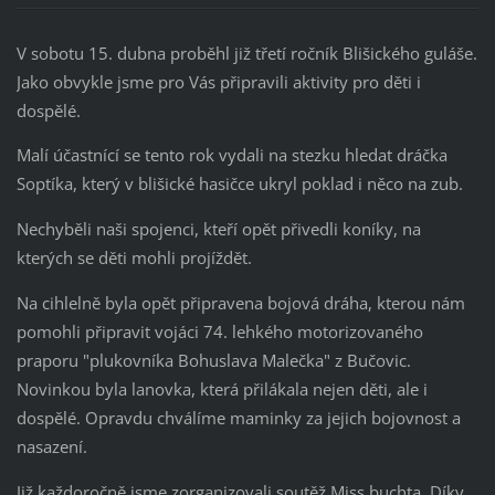
V sobotu 15. dubna proběhl již třetí ročník Blišického guláše.
Jako obvykle jsme pro Vás připravili aktivity pro děti i
dospělé.
Malí účastnící se tento rok vydali na stezku hledat dráčka
Soptíka, který v blišické hasičce ukryl poklad i něco na zub.
Nechyběli naši spojenci, kteří opět přivedli koníky, na
kterých se děti mohli projíždět.
Na cihlelně byla opět připravena bojová dráha, kterou nám
pomohli připravit vojáci 74. lehkého motorizovaného
praporu "plukovníka Bohuslava Malečka" z Bučovic.
Novinkou byla lanovka, která přilákala nejen děti, ale i
dospělé. Opravdu chválíme maminky za jejich bojovnost a
nasazení.
Již každoročně jsme zorganizovali soutěž Miss buchta. Díky