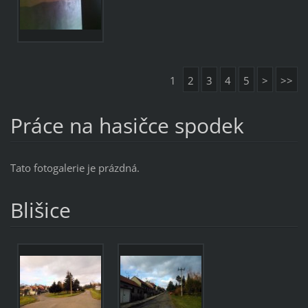
1
2
3
4
5
>
>>
Práce na hasičce spodek
Tato fotogalerie je prázdná.
Blišice