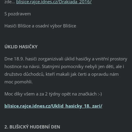
zde...
blisice.rajce.idnes.cz/Drakiada_2016/
S pozdravem
Hasiči Blišice a osadní výbor Blišice
ÚKLID HASIČKY
Dne 18.9. hasiči zorganizivali úklid hasičky a vnitřní prostory
hostince na návsi. Statnými pomocníky nebyli jen děti, ale i
družstvo důchodců, kteří makali jak čerti a opravdu nám
moc pomohli.
Moc díky všem a za 2 týdny opět na značkách :-)
blisice.rajce.idnes.cz/Uklid_hasicky_18._zari/
2. BLIŠICKÝ HUDEBNÍ DEN