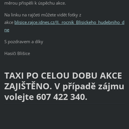
měrou přispěli k úspěchu akce.
Na linku na rajčeti můžete vidět fotky z
akce
blisice.rajce.idnes.cz/II._rocnik_Blisickeho_hudebniho_d
ne
S pozdravem a díky
Hasiči Blišice
TAXI PO CELOU DOBU AKCE
ZAJIŠTĚNO. V případě zájmu
volejte 607 422 340.