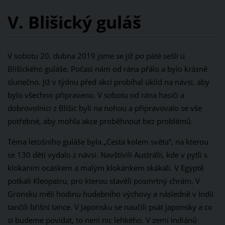
V. Blišický guláš
V sobotu 20. dubna 2019 jsme se již po páté sešli u
Blišického guláše. Počasí nám od rána přálo a bylo krásně
slunečno. Již v týdnu před akcí probíhal úklid na návsi, aby
bylo všechno připraveno. V sobotu od rána hasiči a
dobrovolnici z Blišic byli na nohou a připravovalo se vše
potřebné, aby mohla akce proběhnout bez problémů.
Téma letošního guláše byla „Cesta kolem světa“, na kterou
se 130 dětí vydalo z návsi. Navštívili Austrálii, kde v pytli s
klokaním ocáskem a malým klokánkem skákali. V Egyptě
potkali Kleopatru, pro kterou stavěli posmrtný chrám. V
Grónsku měli hodinu hudebního výchovy a následně v Indii
tančili břišní tance. V Japonsku se naučili psát japonsky a co
si budeme povídat, to není nic lehkého. V zemi indiánů