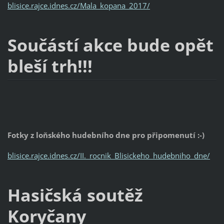
blisice.rajce.idnes.cz/Mala_kopana_2017/
Součástí akce bude opět
bleší trh!!!
Fotky z loňského hudebního dne pro připomenutí :-)
blisice.rajce.idnes.cz/II._rocnik_Blisickeho_hudebniho_dne/
Hasičská soutěž
Koryčany