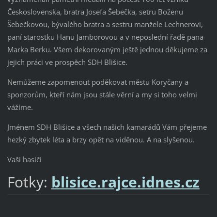
Československa, bratra Josefa Šebečka, setru Boženu
Šebečkovou, bývalého bratra a sestru manžele Lechnerovi,
paní starostku Hanu Jamborovou a v neposlední řadě pana
Marka Berku. Všem dekorovaným ještě jednou děkujeme za
jejich práci ve prospěch SDH Blišice.
Nemůžeme zapomenout poděkovat městu Koryčany a
sponzorům, kteří nám jsou stále věrní a my si toho velmi
vážíme.
Jménem SDH Blišice a všech našich kamarádů Vám přejeme
hezký zbytek léta a brzy opět na viděnou. A na slyšenou.
Vaši hasiči
Fotky:
blisice.rajce.idnes.cz