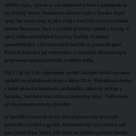
stříleli z luku, vybrali si své indiánské jméno a podepsali se
na blišický totem. Posledním úkolem bylo v Norsku chytit
ryby. Na konci cesty je jako vždy v hasičské zbrojnici čekala
Hanka Nečasová, letos v podobě pravého českého Honzy. V
ranci měla samozřejmě honzovy buchty. O pečení
neuvěřitelných 150 honzových buchet se postarala paní
Pavla Kubátová s její maminkou. U hasičské zbrojnice byla
připravena vystává pohledů z celého světa.
Od 11 až do 5 do odpoledne se děti i dospělí mohli na návsi
vyřádit na překážkové dráze v délce 20 m. Překážková dráha
v sobě skrývala tunelovou prolézačku, zábrany, příkop s
balonky, horolezeckou stěnu a závěrečný skluz. Dráha byla
až do poslední minuty plná dětí.
U bývalého hostince se od rána připravovaly dva kotle
poctivého hovězího guláše. Kuchařem byl i pro letošní rok
pan Lukáš Vrba. Všech 330 porcí se vydalo rychlostí blesku.