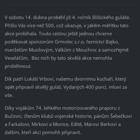
V sobotu 14. dubna proběhl již 4. ročník Blišického guláše.
Přišlo Vás více než 500, což ukazuje, v jakém měřítku tato
akce probíhala. Touto cestou ještě jednou chceme
poděkovat sponzorům Grmolec s.r.o, řeznictví Bajko,
manželům Musilovým, Válkům z Mouchnic a samozřejmě
Veseláčům. Bez nich by tato skvělá akce nemohla
proběhnout.
Dík patří Lukáši Vrbovi, našemu dvornímu kuchaři, který
opět připravil skvělý guláš. Vydaných 400 porcí, mluví za
vše.
Díky vojákům 74. lehkého motorizovaného praporu z
Bučovic, členům klubů vojenské historie, pánům Šebečkovi
a Farkašovi, Mirkovi a Monice, Editě, Márovi Berkovi a
dalším, kteří akci pomohli připravit.