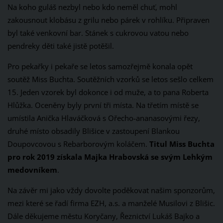
Na koho guláš nezbyl nebo kdo neměl chuť, mohl
zakousnout klobásu z grilu nebo párek v rohlíku. Připraven
byl také venkovní bar. Stánek s cukrovou vatou nebo
pendreky děti také jistě potěšil.
Pro pekařky i pekaře se letos samozřejmě konala opět
soutěž Miss Buchta. Soutěžních vzorků se letos sešlo celkem
15. Jeden vzorek byl dokonce i od muže, a to pana Roberta
Hlůžka. Oceněny byly první tři místa. Na třetím místě se
umístila Anička Hlaváčková s Ořecho-ananasovými řezy,
druhé místo obsadily Blišice v zastoupení Blankou
Doupovcovou s Rebarborovým koláčem.
Titul Miss Buchta
pro rok 2019 získala Majka Hrabovská se svým Lehkým
medovníkem
.
Na závěr mi jako vždy dovolte poděkovat našim sponzorům,
mezi které se řadí firma EZH, a.s. a manželé Musilovi z Blišic.
Dále děkujeme městu Koryčany, Řeznictví Lukáš Bajko a