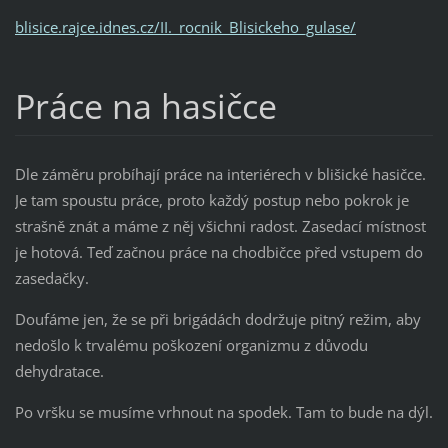
blisice.rajce.idnes.cz/II._rocnik_Blisickeho_gulase/
Práce na hasičce
Dle záměru probíhají práce na interiérech v blišické hasičce.
Je tam spoustu práce, proto každý postup nebo pokrok je
strašně znát a máme z něj všichni radost. Zasedací místnost
je hotová. Teď začnou práce na chodbičce před vstupem do
zasedačky.
Doufáme jen, že se při brigádách dodržuje pitný režim, aby
nedošlo k trvalému poškození organizmu z důvodu
dehydratace.
Po vršku se musíme vrhnout na spodek. Tam to bude na dýl.