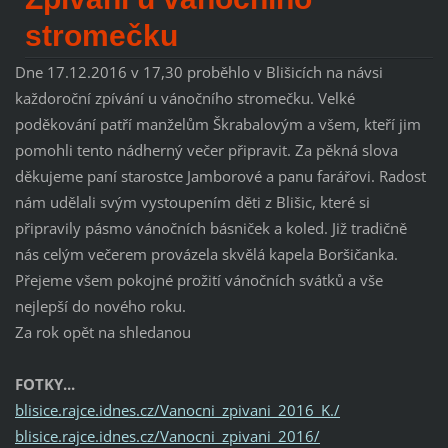
stromečku
Dne 17.12.2016 v 17,30 proběhlo v Blišicích na návsi
každoroční zpívání u vánočního stromečku. Velké
poděkování patří manželům Škrabalovým a všem, kteří jim
pomohli tento nádherný večer připravit. Za pěkná slova
děkujeme paní starostce Jamborové a panu farářovi. Radost
nám udělali svým vystoupením děti z Blišic, které si
připravily pásmo vánočních básniček a koled. Již tradičně
nás celým večerem provázela skvělá kapela Boršičanka.
Přejeme všem pokojné prožití vánočních svátků a vše
nejlepší do nového roku.
Za rok opět na shledanou
FOTKY...
blisice.rajce.idnes.cz/Vanocni_zpivani_2016_K./
blisice.rajce.idnes.cz/Vanocni_zpivani_2016/