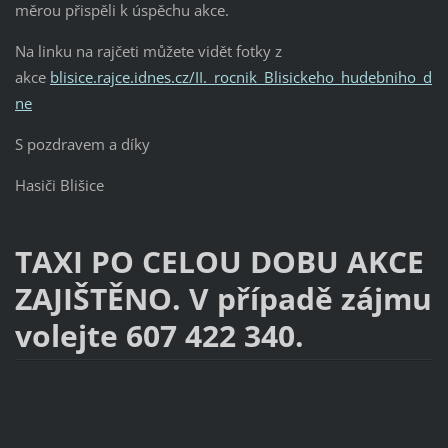
měrou přispěli k úspěchu akce.
Na linku na rajčeti můžete vidět fotky z
akce
blisice.rajce.idnes.cz/II._rocnik_Blisickeho_hudebniho_d
ne
S pozdravem a díky
Hasiči Blišice
TAXI PO CELOU DOBU AKCE
ZAJIŠTĚNO. V případě zájmu
volejte 607 422 340.