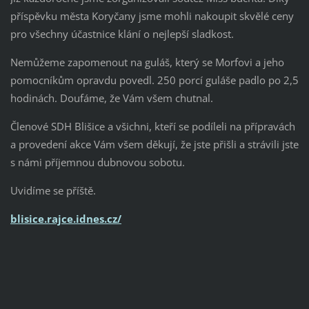
příspěvku města Koryčany jsme mohli nakoupit skvělé ceny
pro všechny účastnice klání o nejlepší sladkost.
Nemůžeme zapomenout na guláš, který se Morfovi a jeho
pomocníkům opravdu povedl. 250 porcí guláše padlo po 2,5
hodinách. Doufáme, že Vám všem chutnal.
Členové SDH Blišice a všichni, kteří se podíleli na přípravách
a provedení akce Vám všem děkují, že jste přišli a strávili jste
s námi příjemnou dubnovou sobotu.
Uvidíme se příště.
blisice.rajce.idnes.cz/