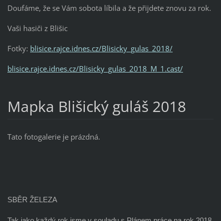
Doufáme, že se Vám sobota líbila a že přijdete znovu za rok.
Vaši hasiči z Blišic
Fotky:
blisice.rajce.idnes.cz/Blisicky_gulas_2018/
blisice.rajce.idnes.cz/Blisicky_gulas_2018_M_1.cast/
Mapka Blišický guláš 2018
Tato fotogalerie je prázdná.
SBĚR ŽELEZA
Tak jako každý rok jsme v souladu s Plánem práce na rok 2018