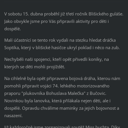
V sobotu 15. dubna proběhl již třetí ročník Blišického guláše.
Jako obvykle jsme pro Vás připravili aktivity pro děti i
dospělé.
Malí účastnící se tento rok vydali na stezku hledat dráčka
Soptíka, který v blišické hasičce ukryl poklad i něco na zub.
Nechyběli naši spojenci, kteří opět přivedli koníky, na
kterých se děti mohli projíždět.
Na cihlelně byla opět připravena bojová dráha, kterou nám
pomohli připravit vojáci 74. lehkého motorizovaného
praporu "plukovníka Bohuslava Malečka" z Bučovic.
Novinkou byla lanovka, která přilákala nejen děti, ale i
dospělé. Opravdu chválíme maminky za jejich bojovnost a
nasazení.
Již každoročně jsme zorganizovali soutěž Miss buchta. Díky