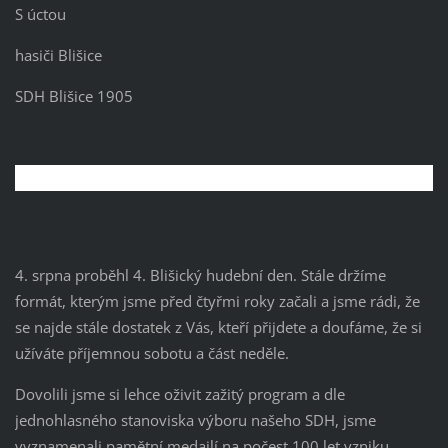
S úctou
hasiči Blišice
SDH Blišice 1905
4. srpna proběhl 4. Blišický hudební den. Stále držíme
formát, kterým jsme před čtyřmi roky začali a jsme rádi, že
se najde stále dostatek z Vás, kteří přijdete a doufáme, že si
užíváte příjemnou sobotu a část neděle.
Dovolili jsme si lehce oživit zažitý program a dle
jednohlasného stanoviska výboru našeho SDH, jsme
vyznamenali pamětní medailí na počest 100 let vzniku