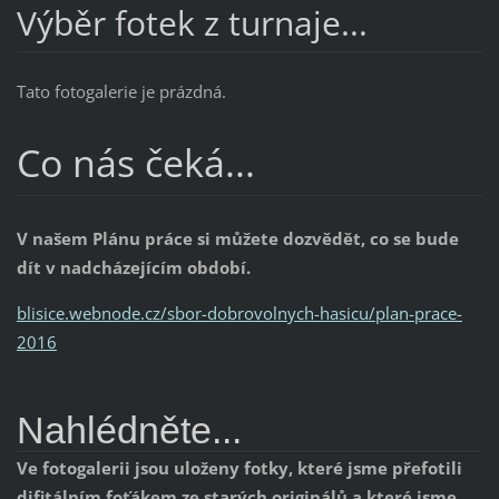
Výběr fotek z turnaje...
Tato fotogalerie je prázdná.
Co nás čeká...
V našem Plánu práce si můžete dozvědět, co se bude
dít v nadcházejícím období.
blisice.webnode.cz/sbor-dobrovolnych-hasicu/plan-prace-
2016
Nahlédněte...
Ve fotogalerii jsou uloženy fotky, které jsme přefotili
difitálním foťákem ze starých originálů a které jsme