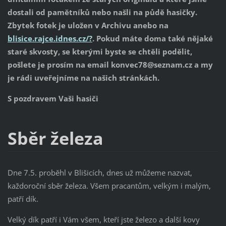
dostali od pamětníků nebo našli na půdě hasičky.
Zbytek fotek je uložen v Archivu anebo na
blisice.rajce.idnes.cz/?
. Pokud máte doma také nějaké
staré skvosty, se kterými byste se chtěli podělit,
pošlete je prosím na email konvec78@seznam.cz a my
je rádi uveřejníme na našich stránkách.
S pozdravem Vaši hasiči
Sběr železa
Dne 7.5. proběhl v Blišicích, dnes už můžeme nazvat,
každoroční sběr železa. Všem pracantům, velkým i malým,
patří dík.
Velký dík patří i Vám všem, kteří jste železo a další kovy