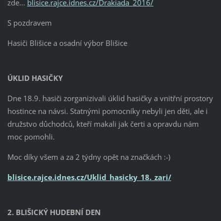
zde...
blisice.rajce.idnes.cz/Drakiada_2016/
S pozdravem
Hasiči Blišice a osadní výbor Blišice
ÚKLID HASIČKY
Dne 18.9. hasiči zorganizivali úklid hasičky a vnitřní prostory
hostince na návsi. Statnými pomocníky nebyli jen děti, ale i
družstvo důchodců, kteří makali jak čerti a opravdu nám
moc pomohli.
Moc díky všem a za 2 týdny opět na značkách :-)
blisice.rajce.idnes.cz/Uklid_hasicky_18._zari/
2. BLIŠICKÝ HUDEBNÍ DEN