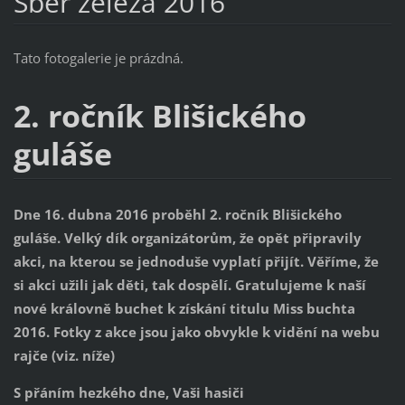
Sběr železa 2016
Tato fotogalerie je prázdná.
2. ročník Blišického
guláše
Dne 16. dubna 2016 proběhl 2. ročník Blišického
guláše. Velký dík organizátorům, že opět připravily
akci, na kterou se jednoduše vyplatí přijít. Věříme, že
si akci užili jak děti, tak dospělí. Gratulujeme k naší
nové královně buchet k získání titulu Miss buchta
2016. Fotky z akce jsou jako obvykle k vidění na webu
rajče (viz. níže)
S přáním hezkého dne, Vaši hasiči