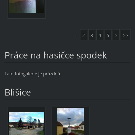
1
2
3
4
5
>
>>
Práce na hasičce spodek
Tato fotogalerie je prázdná.
Blišice