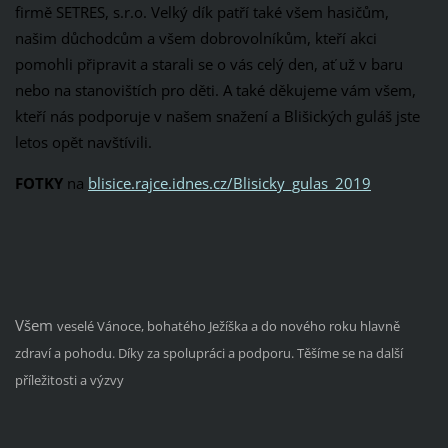
firmě SETRES, s.r.o. Velký dík patří také všem hasičům,
našim důchodcům a všem dobrovolníkům, kteří akci
pomohli připravit a starali se o vás celý den, ať už v baru
nebo na stanovištích pro děti. A také děkujeme vám všem,
kteří nás podporuje v našem snažení a Blišických guláš jste
letos opět navštívili.
FOTKY
na
blisice.rajce.idnes.cz/Blisicky_gulas_2019
Všem
veselé Vánoce, bohatého Ježíška a do nového roku hlavně
zdraví a pohodu. Díky za spolupráci a podporu. Těšíme se na další
příležitosti a výzvy