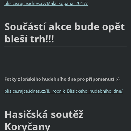
blisice.rajce.idnes.cz/Mala_kopana_2017/
Součástí akce bude opět
bleší trh!!!
Fotky z loňského hudebního dne pro připomenutí :-)
blisice.rajce.idnes.cz/II._rocnik_Blisickeho_hudebniho_dne/
Hasičská soutěž
Koryčany