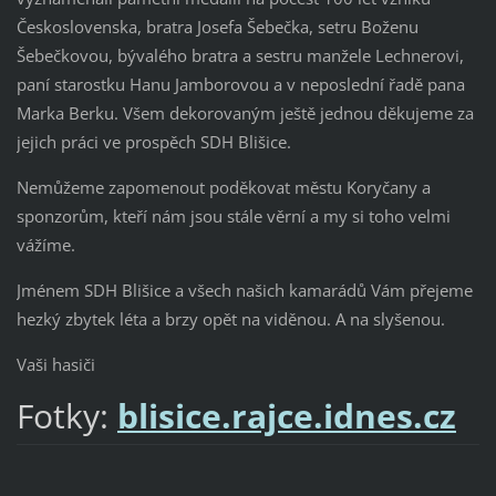
Československa, bratra Josefa Šebečka, setru Boženu
Šebečkovou, bývalého bratra a sestru manžele Lechnerovi,
paní starostku Hanu Jamborovou a v neposlední řadě pana
Marka Berku. Všem dekorovaným ještě jednou děkujeme za
jejich práci ve prospěch SDH Blišice.
Nemůžeme zapomenout poděkovat městu Koryčany a
sponzorům, kteří nám jsou stále věrní a my si toho velmi
vážíme.
Jménem SDH Blišice a všech našich kamarádů Vám přejeme
hezký zbytek léta a brzy opět na viděnou. A na slyšenou.
Vaši hasiči
Fotky:
blisice.rajce.idnes.cz