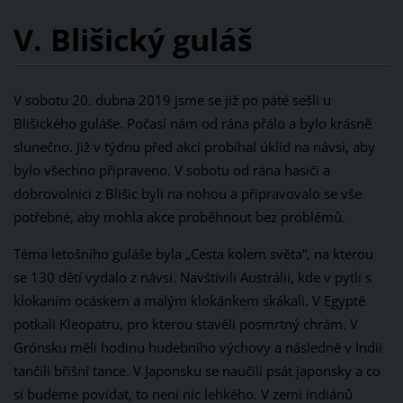
V. Blišický guláš
V sobotu 20. dubna 2019 jsme se již po páté sešli u
Blišického guláše. Počasí nám od rána přálo a bylo krásně
slunečno. Již v týdnu před akcí probíhal úklid na návsi, aby
bylo všechno připraveno. V sobotu od rána hasiči a
dobrovolnici z Blišic byli na nohou a připravovalo se vše
potřebné, aby mohla akce proběhnout bez problémů.
Téma letošního guláše byla „Cesta kolem světa“, na kterou
se 130 dětí vydalo z návsi. Navštívili Austrálii, kde v pytli s
klokaním ocáskem a malým klokánkem skákali. V Egyptě
potkali Kleopatru, pro kterou stavěli posmrtný chrám. V
Grónsku měli hodinu hudebního výchovy a následně v Indii
tančili břišní tance. V Japonsku se naučili psát japonsky a co
si budeme povídat, to není nic lehkého. V zemi indiánů