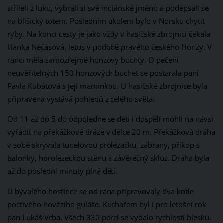
stříleli z luku, vybrali si své indiánské jméno a podepsali se
na blišický totem. Posledním úkolem bylo v Norsku chytit
ryby. Na konci cesty je jako vždy v hasičské zbrojnici čekala
Hanka Nečasová, letos v podobě pravého českého Honzy. V
ranci měla samozřejmě honzovy buchty. O pečení
neuvěřitelných 150 honzových buchet se postarala paní
Pavla Kubátová s její maminkou. U hasičské zbrojnice byla
připravena vystává pohledů z celého světa.
Od 11 až do 5 do odpoledne se děti i dospělí mohli na návsi
vyřádit na překážkové dráze v délce 20 m. Překážková dráha
v sobě skrývala tunelovou prolézačku, zábrany, příkop s
balonky, horolezeckou stěnu a závěrečný skluz. Dráha byla
až do poslední minuty plná dětí.
U bývalého hostince se od rána připravovaly dva kotle
poctivého hovězího guláše. Kuchařem byl i pro letošní rok
pan Lukáš Vrba. Všech 330 porcí se vydalo rychlostí blesku.