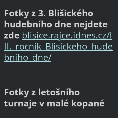
Fotky z 3. Blišického
hudebního dne nejdete
zde
blisice.rajce.idnes.cz/I
II._rocnik_Blisickeho_hude
bniho_dne/
Fotky z letošního
turnaje v malé kopané