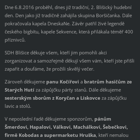
Dne 6.8.2016 proběhl, dnes již tradiční, 2. Blišický hudební
den. Den jako již tradičně zahájila skupina Boršičanka. Dále
pokračovala kapela DneskaNe. Závěr patřil živé legendě
českého bigbítu, kapele Sekvence, která přilákala téměř 400
příznivců.
SDH Blišice děkuje všem, kteří jim pomohli akci
zorganizovat a samozřejmě děkují všem vám, kteří jste přišli
zapařit a doufáme, že prožili skvělý večer.
Zároveň děkujeme
panu Kočířovi
a
bratrům hasičům ze
Starých Hutí
za zápůjčku párty stanů. Dále děkujeme
sesterským sborům z Koryčan a Lískovce
za zápůjčku
lavic a stolů.
V neposlední řadě děkujeme sponzorům,
pánům
Šmerdovi, Hapalovi, Válkovi, Machálkovi, Šebečkovi,
firmě Kobodas a supermarketu Hruška
, kteří nemalou