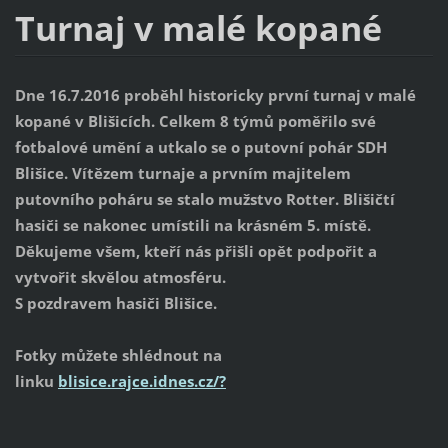
Turnaj v malé kopané
Dne 16.7.2016 proběhl historicky první turnaj v malé
kopané v Blišicích. Celkem 8 týmů poměřilo své
fotbalové umění a utkalo se o putovní pohár SDH
Blišice. Vítězem turnaje a prvním majitelem
putovního poháru se stalo mužstvo Rotter. Blišičtí
hasiči se nakonec umístili na krásném 5. místě.
Děkujeme všem, kteří nás přišli opět podpořit a
vytvořit skvělou atmosféru.
S pozdravem hasiči Blišice.
Fotky můžete shlédnout na
linku
blisice.rajce.idnes.cz/?