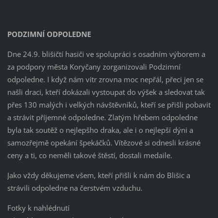
PODZIMNÍ ODPOLEDNE
Dne 24.9. blišičtí hasiči ve spolupráci s osadním výborem a
za podpory města Koryčany zorganizovali Podzimní
odpoledne. I když nám vítr zrovna moc nepřál, přeci jen se
našli draci, kteří dokázali vystoupat do výšek a sledovat tak
přes 130 malých i velkých návštěvníků, kteří se přišli pobavit
a strávit příjemné odpoledne. Zlatým hřebem odpoledne
byla tak soutěž o nejlepšho draka, ale i o nejlepší dýni a
samozřejmě opekání špekáčků. Vítězové si odnesli krásné
ceny a ti, co neměli takové štěstí, dostali medaile.
Jako vždy děkujeme všem, kteří přišli k nám do Blišic a
strávili odpoledne na čerstvém vzduchu.
Fotky k nahlédnutí