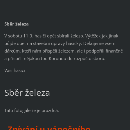
Sběr železa
V sobotu 11.3. hasiči opět sbírali železo. Výtěžek jak jinak
půjde opět na stavební úpravy hasičky. Děkujeme všem
dárcům, kteří nám přispěli železem, ale i podpořili finančně
a přispěli nějakou tou Korunou do rozpočtu sboru.
Vaši hasiči
Sběr železa
Tato fotogalerie je prázdná.
Zpívání u vánočního