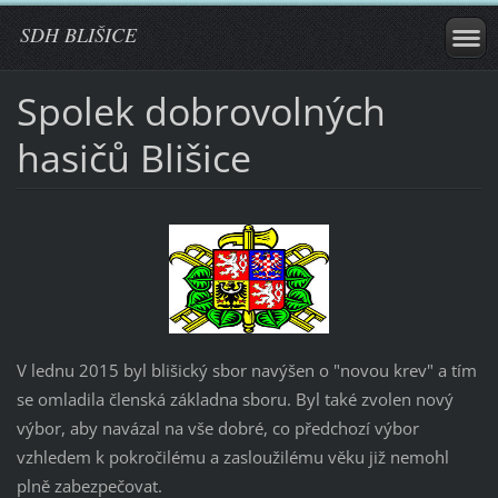
SDH BLIŠICE
Spolek dobrovolných
hasičů Blišice
V lednu 2015 byl blišický sbor navýšen o "novou krev" a tím
se omladila členská základna sboru. Byl také zvolen nový
výbor, aby navázal na vše dobré, co předchozí výbor
vzhledem k pokročilému a zasloužilému věku již nemohl
plně zabezpečovat.