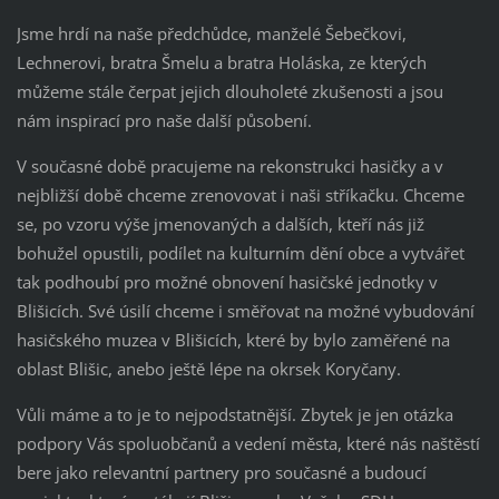
Jsme hrdí na naše předchůdce, manželé Šebečkovi,
Lechnerovi, bratra Šmelu a bratra Holáska, ze kterých
můžeme stále čerpat jejich dlouholeté zkušenosti a jsou
nám inspirací pro naše další působení.
V současné době pracujeme na rekonstrukci hasičky a v
nejbližší době chceme zrenovovat i naši stříkačku. Chceme
se, po vzoru výše jmenovaných a dalších, kteří nás již
bohužel opustili, podílet na kulturním dění obce a vytvářet
tak podhoubí pro možné obnovení hasičské jednotky v
Blišicích. Své úsilí chceme i směřovat na možné vybudování
hasičského muzea v Blišicích, které by bylo zaměřené na
oblast Blišic, anebo ještě lépe na okrsek Koryčany.
Vůli máme a to je to nejpodstatnější. Zbytek je jen otázka
podpory Vás spoluobčanů a vedení města, které nás naštěstí
bere jako relevantní partnery pro současné a budoucí