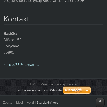
projekty, které se týkají Blišic, anebo Vašeho SDH.
Kontakt
Hasička
Blišice 152
Koryčany
76805
konvec78
@seznam.
cz
© 2014 Všechna práva vyhrazena.
Tvorba webu zdarma s Webnode
Zobrazit:
Mobilní verzi
|
Standardní verzi