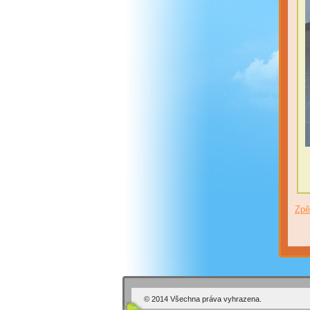
Zpě
© 2014 Všechna práva vyhrazena.