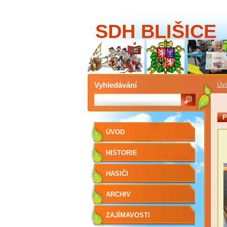
SDH BLIŠICE
Vyhledávání
Úv
P
ÚVOD
HISTORIE
HASIČI
ARCHIV
ZAJÍMAVOSTI