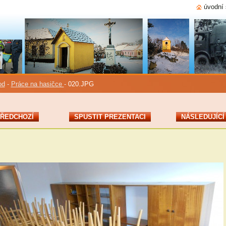
úvodní 
od
-
Práce na hasičce
-
020.JPG
ŘEDCHOZÍ
SPUSTIT PREZENTACI
NÁSLEDUJÍCÍ