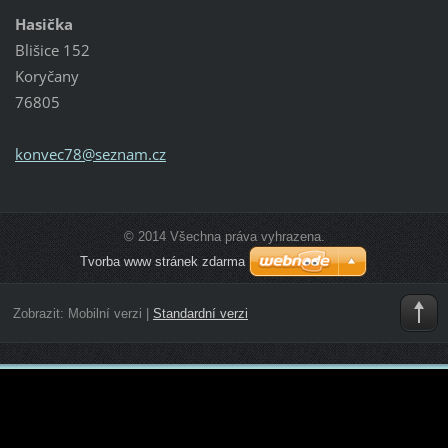
Hasička
Blišice 152
Koryčany
76805
konvec78
@seznam.
cz
© 2014 Všechna práva vyhrazena.
Tvorba www stránek zdarma
Zobrazit:
Mobilní verzi
|
Standardní verzi