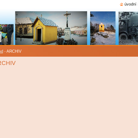
úvodní 
od
-
ARCHIV
RCHIV