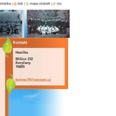
stránka
|
tisk
|
mapa stránek
|
rss
Kontakt
Hasička
Blišice 152
Koryčany
76805
konvec78
@seznam.
cz