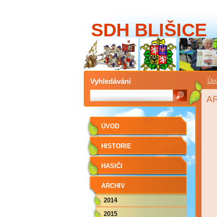
SDH BLIŠICE
Vyhledávání
Úv
A
ÚVOD
HISTORIE
HASIČI
ARCHIV
2014
2015