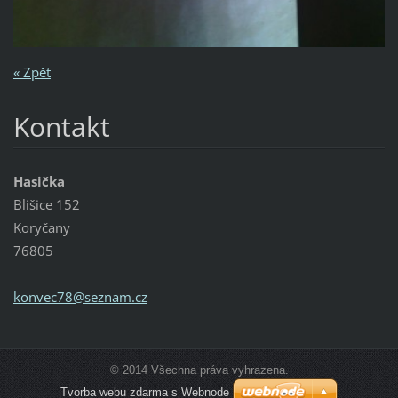
« Zpět
Kontakt
Hasička
Blišice 152
Koryčany
76805
konvec78
@seznam.
cz
© 2014 Všechna práva vyhrazena.
Tvorba webu zdarma s Webnode