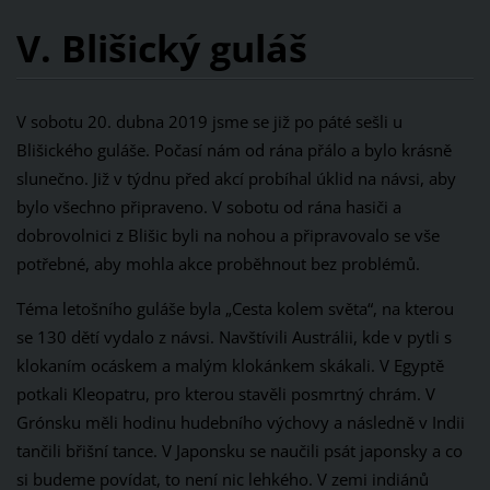
V. Blišický guláš
V sobotu 20. dubna 2019 jsme se již po páté sešli u
Blišického guláše. Počasí nám od rána přálo a bylo krásně
slunečno. Již v týdnu před akcí probíhal úklid na návsi, aby
bylo všechno připraveno. V sobotu od rána hasiči a
dobrovolnici z Blišic byli na nohou a připravovalo se vše
potřebné, aby mohla akce proběhnout bez problémů.
Téma letošního guláše byla „Cesta kolem světa“, na kterou
se 130 dětí vydalo z návsi. Navštívili Austrálii, kde v pytli s
klokaním ocáskem a malým klokánkem skákali. V Egyptě
potkali Kleopatru, pro kterou stavěli posmrtný chrám. V
Grónsku měli hodinu hudebního výchovy a následně v Indii
tančili břišní tance. V Japonsku se naučili psát japonsky a co
si budeme povídat, to není nic lehkého. V zemi indiánů