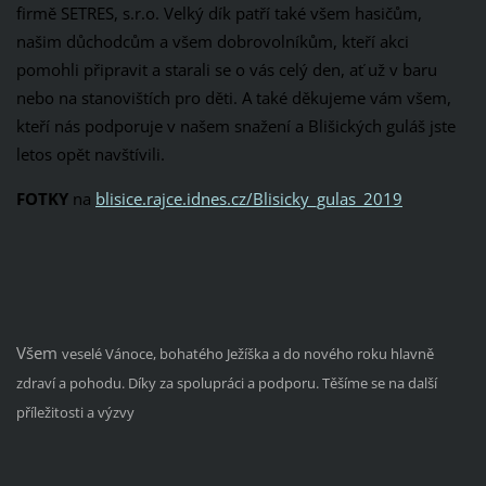
firmě SETRES, s.r.o. Velký dík patří také všem hasičům,
našim důchodcům a všem dobrovolníkům, kteří akci
pomohli připravit a starali se o vás celý den, ať už v baru
nebo na stanovištích pro děti. A také děkujeme vám všem,
kteří nás podporuje v našem snažení a Blišických guláš jste
letos opět navštívili.
FOTKY
na
blisice.rajce.idnes.cz/Blisicky_gulas_2019
Všem
veselé Vánoce, bohatého Ježíška a do nového roku hlavně
zdraví a pohodu. Díky za spolupráci a podporu. Těšíme se na další
příležitosti a výzvy