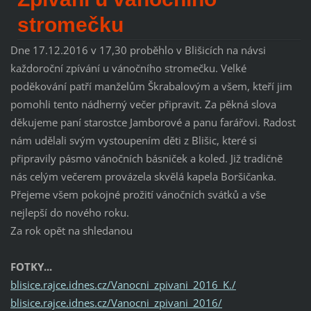
stromečku
Dne 17.12.2016 v 17,30 proběhlo v Blišicích na návsi
každoroční zpívání u vánočního stromečku. Velké
poděkování patří manželům Škrabalovým a všem, kteří jim
pomohli tento nádherný večer připravit. Za pěkná slova
děkujeme paní starostce Jamborové a panu farářovi. Radost
nám udělali svým vystoupením děti z Blišic, které si
připravily pásmo vánočních básniček a koled. Již tradičně
nás celým večerem provázela skvělá kapela Boršičanka.
Přejeme všem pokojné prožití vánočních svátků a vše
nejlepší do nového roku.
Za rok opět na shledanou
FOTKY...
blisice.rajce.idnes.cz/Vanocni_zpivani_2016_K./
blisice.rajce.idnes.cz/Vanocni_zpivani_2016/