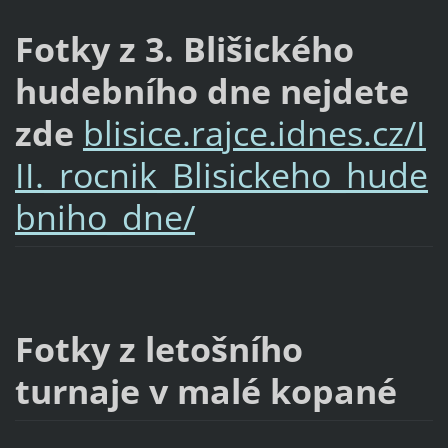
Fotky z 3. Blišického
hudebního dne nejdete
zde
blisice.rajce.idnes.cz/I
II._rocnik_Blisickeho_hude
bniho_dne/
Fotky z letošního
turnaje v malé kopané