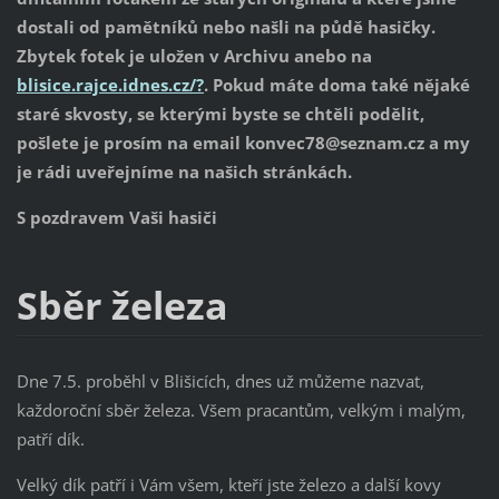
dostali od pamětníků nebo našli na půdě hasičky.
Zbytek fotek je uložen v Archivu anebo na
blisice.rajce.idnes.cz/?
. Pokud máte doma také nějaké
staré skvosty, se kterými byste se chtěli podělit,
pošlete je prosím na email konvec78@seznam.cz a my
je rádi uveřejníme na našich stránkách.
S pozdravem Vaši hasiči
Sběr železa
Dne 7.5. proběhl v Blišicích, dnes už můžeme nazvat,
každoroční sběr železa. Všem pracantům, velkým i malým,
patří dík.
Velký dík patří i Vám všem, kteří jste železo a další kovy