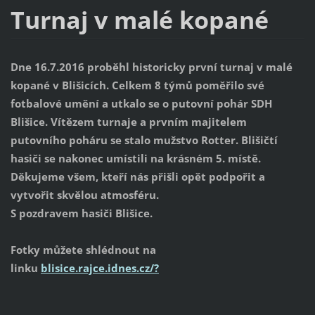
Turnaj v malé kopané
Dne 16.7.2016 proběhl historicky první turnaj v malé
kopané v Blišicích. Celkem 8 týmů poměřilo své
fotbalové umění a utkalo se o putovní pohár SDH
Blišice. Vítězem turnaje a prvním majitelem
putovního poháru se stalo mužstvo Rotter. Blišičtí
hasiči se nakonec umístili na krásném 5. místě.
Děkujeme všem, kteří nás přišli opět podpořit a
vytvořit skvělou atmosféru.
S pozdravem hasiči Blišice.
Fotky můžete shlédnout na
linku
blisice.rajce.idnes.cz/?