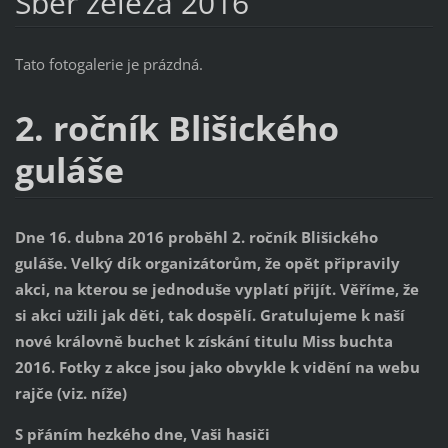
Sběr železa 2016
Tato fotogalerie je prázdná.
2. ročník Blišického
guláše
Dne 16. dubna 2016 proběhl 2. ročník Blišického
guláše. Velký dík organizátorům, že opět připravily
akci, na kterou se jednoduše vyplatí přijít. Věříme, že
si akci užili jak děti, tak dospělí. Gratulujeme k naší
nové královně buchet k získání titulu Miss buchta
2016. Fotky z akce jsou jako obvykle k vidění na webu
rajče (viz. níže)
S přáním hezkého dne, Vaši hasiči