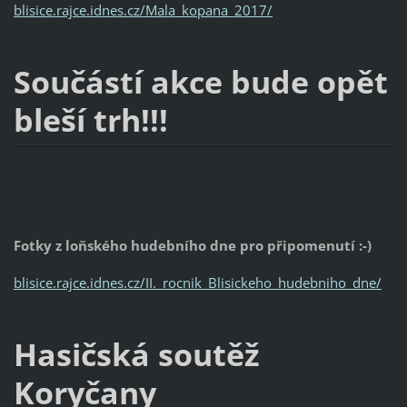
blisice.rajce.idnes.cz/Mala_kopana_2017/
Součástí akce bude opět
bleší trh!!!
Fotky z loňského hudebního dne pro připomenutí :-)
blisice.rajce.idnes.cz/II._rocnik_Blisickeho_hudebniho_dne/
Hasičská soutěž
Koryčany