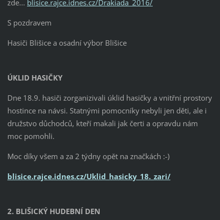
zde...
blisice.rajce.idnes.cz/Drakiada_2016/
S pozdravem
Hasiči Blišice a osadní výbor Blišice
ÚKLID HASIČKY
Dne 18.9. hasiči zorganizivali úklid hasičky a vnitřní prostory
hostince na návsi. Statnými pomocníky nebyli jen děti, ale i
družstvo důchodců, kteří makali jak čerti a opravdu nám
moc pomohli.
Moc díky všem a za 2 týdny opět na značkách :-)
blisice.rajce.idnes.cz/Uklid_hasicky_18._zari/
2. BLIŠICKÝ HUDEBNÍ DEN