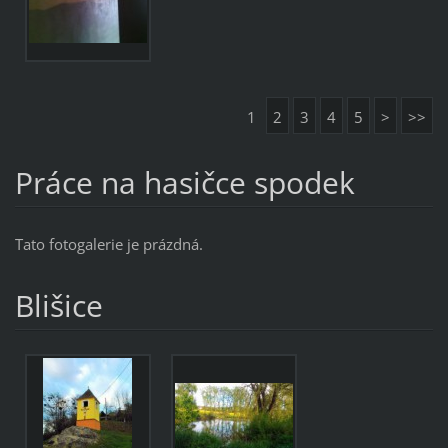
1
2
3
4
5
>
>>
Práce na hasičce spodek
Tato fotogalerie je prázdná.
Blišice