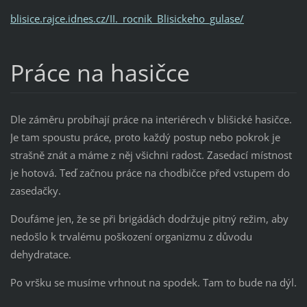
blisice.rajce.idnes.cz/II._rocnik_Blisickeho_gulase/
Práce na hasičce
Dle záměru probíhají práce na interiérech v blišické hasičce.
Je tam spoustu práce, proto každý postup nebo pokrok je
strašně znát a máme z něj všichni radost. Zasedací místnost
je hotová. Teď začnou práce na chodbičce před vstupem do
zasedačky.
Doufáme jen, že se při brigádách dodržuje pitný režim, aby
nedošlo k trvalému poškození organizmu z důvodu
dehydratace.
Po vršku se musíme vrhnout na spodek. Tam to bude na dýl.