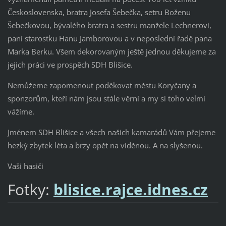
Československa, bratra Josefa Šebečka, setru Boženu
Šebečkovou, bývalého bratra a sestru manžele Lechnerovi,
paní starostku Hanu Jamborovou a v neposlední řadě pana
Marka Berku. Všem dekorovaným ještě jednou děkujeme za
jejich práci ve prospěch SDH Blišice.
Nemůžeme zapomenout poděkovat městu Koryčany a
sponzorům, kteří nám jsou stále věrní a my si toho velmi
vážíme.
Jménem SDH Blišice a všech našich kamarádů Vám přejeme
hezký zbytek léta a brzy opět na viděnou. A na slyšenou.
Vaši hasiči
Fotky:
blisice.rajce.idnes.cz