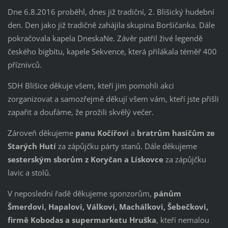
Dne 6.8.2016 proběhl, dnes již tradiční, 2. Blišický hudební
den. Den jako již tradičně zahájila skupina Boršičanka. Dále
pokračovala kapela DneskaNe. Závěr patřil živé legendě
českého bigbítu, kapele Sekvence, která přilákala téměř 400
příznivců.
SDH Blišice děkuje všem, kteří jim pomohli akci
zorganizovat a samozřejmě děkují všem vám, kteří jste přišli
zapařit a doufáme, že prožili skvělý večer.
Zároveň děkujeme
panu Kočířovi
a
bratrům hasičům ze
Starých Hutí
za zápůjčku párty stanů. Dále děkujeme
sesterským sborům z Koryčan a Lískovce
za zápůjčku
lavic a stolů.
V neposlední řadě děkujeme sponzorům,
pánům
Šmerdovi, Hapalovi, Válkovi, Machálkovi, Šebečkovi,
firmě Kobodas a supermarketu Hruška
, kteří nemalou