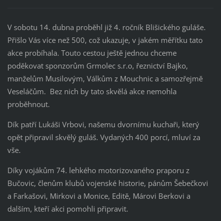
V sobotu 14. dubna proběhl již 4. ročník Blišického guláše.
Přišlo Vás více než 500, což ukazuje, v jakém měřítku tato
akce probíhala. Touto cestou ještě jednou chceme
poděkovat sponzorům Grmolec s.r.o, řeznictví Bajko,
manželům Musilovým, Válkům z Mouchnic a samozřejmě
Veseláčům. Bez nich by tato skvělá akce nemohla
proběhnout.
Dík patří Lukáši Vrbovi, našemu dvornímu kuchaři, který
opět připravil skvělý guláš. Vydaných 400 porcí, mluví za
vše.
Díky vojákům 74. lehkého motorizovaného praporu z
Bučovic, členům klubů vojenské historie, pánům Šebečkovi
a Farkašovi, Mirkovi a Monice, Editě, Márovi Berkovi a
dalším, kteří akci pomohli připravit.