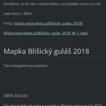
Doufáme, že se Vám sobota líbila a že přijdete znovu za rok.
Vaši hasiči z Blišic
Fotky:
blisice.rajce.idnes.cz/Blisicky_gulas_2018/
blisice.rajce.idnes.cz/Blisicky_gulas_2018_M_1.cast/
Mapka Blišický guláš 2018
Tato fotogalerie je prázdná.
SBĚR ŽELEZA
Tak jako každý rok jsme v souladu s Plánem práce na rok 2018