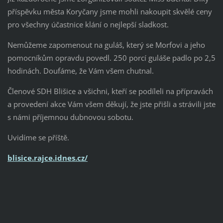
příspěvku města Koryčany jsme mohli nakoupit skvělé ceny
pro všechny účastnice klání o nejlepší sladkost.
Nemůžeme zapomenout na guláš, který se Morfovi a jeho
pomocníkům opravdu povedl. 250 porcí guláše padlo po 2,5
hodinách. Doufáme, že Vám všem chutnal.
Členové SDH Blišice a všichni, kteří se podíleli na přípravách
a provedení akce Vám všem děkují, že jste přišli a strávili jste
s námi příjemnou dubnovou sobotu.
Uvidíme se příště.
blisice.rajce.idnes.cz/