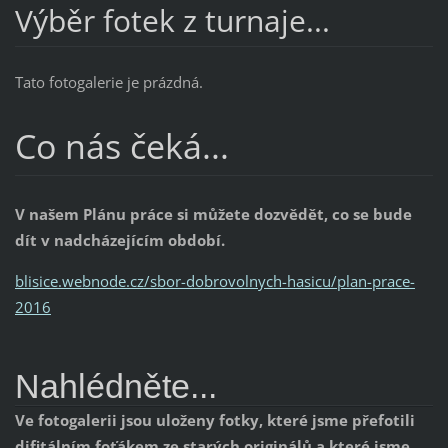
Výběr fotek z turnaje...
Tato fotogalerie je prázdná.
Co nás čeká...
V našem Plánu práce si můžete dozvědět, co se bude
dít v nadcházejícím období.
blisice.webnode.cz/sbor-dobrovolnych-hasicu/plan-prace-
2016
Nahlédněte...
Ve fotogalerii jsou uloženy fotky, které jsme přefotili
difitálním foťákem ze starých originálů a které jsme