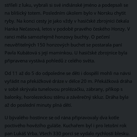
stříleli z luku, vybrali si své indiánské jméno a podepsali se
na blišický totem. Posledním úkolem bylo v Norsku chytit
ryby. Na konci cesty je jako vždy v hasičské zbrojnici čekala
Hanka Nečasová, letos v podobě pravého českého Honzy. V
ranci měla samozřejmě honzovy buchty. O pečení
neuvěřitelných 150 honzových buchet se postarala paní
Pavla Kubátová s její maminkou. U hasičské zbrojnice byla
připravena vystává pohledů z celého světa.
Od 11 až do 5 do odpoledne se děti i dospělí mohli na návsi
vyřádit na překážkové dráze v délce 20 m. Překážková dráha
v sobě skrývala tunelovou prolézačku, zábrany, příkop s
balonky, horolezeckou stěnu a závěrečný skluz. Dráha byla
až do poslední minuty plná dětí.
U bývalého hostince se od rána připravovaly dva kotle
poctivého hovězího guláše. Kuchařem byl i pro letošní rok
pan Lukáš Vrba. Všech 330 porcí se vydalo rychlostí blesku.