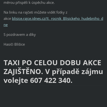
měrou přispěli k úspěchu akce.
Na linku na rajčeti můžete vidět fotky z
akce
blisice.rajce.idnes.cz/II._rocnik_Blisickeho_hudebniho_d
ne
S pozdravem a díky
Hasiči Blišice
TAXI PO CELOU DOBU AKCE
ZAJIŠTĚNO. V případě zájmu
volejte 607 422 340.