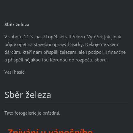
Sběr železa
V sobotu 11.3. hasiči opět sbírali železo. Výtěžek jak jinak
půjde opět na stavební úpravy hasičky. Děkujeme všem
dárcům, kteří nám přispěli železem, ale i podpořili finančně
a přispěli nějakou tou Korunou do rozpočtu sboru.
Vaši hasiči
Sběr železa
Tato fotogalerie je prázdná.
Zpívání u vánočního