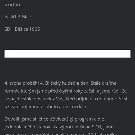
S úctou
hasiči Blišice
SDH Blišice 1905
4. srpna proběhl 4. Blišický hudební den. Stále držíme
formát, kterým jsme před čtyřmi roky začali a jsme rádi, že
se najde stále dostatek z Vás, kteří přijdete a doufáme, že si
užíváte příjemnou sobotu a část neděle.
Dovolili jsme si lehce oživit zažitý program a dle
jednohlasného stanoviska výboru našeho SDH, jsme
vyznamenali pamětní medailí na počest 100 let vzniku