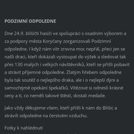
PODZIMNÍ ODPOLEDNE
Dne 24.9. blišičtí hasiči ve spolupráci s osadním výborem a
za podpory města Koryčany zorganizovali Podzimní
odpoledne. I když nám vítr zrovna moc nepřál, přeci jen se
našli draci, kteří dokázali vystoupat do výšek a sledovat tak
přes 130 malých i velkých návštěvníků, kteří se přišli pobavit
a strávit příjemné odpoledne. Zlatým hřebem odpoledne
byla tak soutěž o nejlepšho draka, ale i o nejlepší dýni a
samozřejmě opekání špekáčků. Vítězové si odnesli krásné
ceny a ti, co neměli takové štěstí, dostali medaile.
Jako vždy děkujeme všem, kteří přišli k nám do Blišic a
strávili odpoledne na čerstvém vzduchu.
Fotky k nahlédnutí