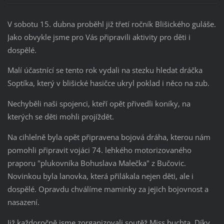
V sobotu 15. dubna proběhl již třetí ročník Blišického guláše.
Jako obvykle jsme pro Vás připravili aktivity pro děti i
dospělé.
Malí účastnící se tento rok vydali na stezku hledat dráčka
Soptíka, který v blišické hasičce ukryl poklad i něco na zub.
Nechyběli naši spojenci, kteří opět přivedli koníky, na
kterých se děti mohli projíždět.
Na cihlelně byla opět připravena bojová dráha, kterou nám
pomohli připravit vojáci 74. lehkého motorizovaného
praporu "plukovníka Bohuslava Malečka" z Bučovic.
Novinkou byla lanovka, která přilákala nejen děti, ale i
dospělé. Opravdu chválíme maminky za jejich bojovnost a
nasazení.
Již každoročně jsme zorganizovali soutěž Miss buchta. Díky