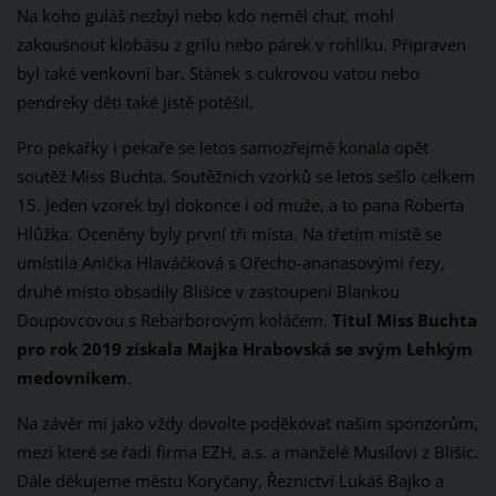
Na koho guláš nezbyl nebo kdo neměl chuť, mohl
zakousnout klobásu z grilu nebo párek v rohlíku. Připraven
byl také venkovní bar. Stánek s cukrovou vatou nebo
pendreky děti také jistě potěšil.
Pro pekařky i pekaře se letos samozřejmě konala opět
soutěž Miss Buchta. Soutěžních vzorků se letos sešlo celkem
15. Jeden vzorek byl dokonce i od muže, a to pana Roberta
Hlůžka. Oceněny byly první tři místa. Na třetím místě se
umístila Anička Hlaváčková s Ořecho-ananasovými řezy,
druhé místo obsadily Blišice v zastoupení Blankou
Doupovcovou s Rebarborovým koláčem.
Titul Miss Buchta
pro rok 2019 získala Majka Hrabovská se svým Lehkým
medovníkem
.
Na závěr mi jako vždy dovolte poděkovat našim sponzorům,
mezi které se řadí firma EZH, a.s. a manželé Musilovi z Blišic.
Dále děkujeme městu Koryčany, Řeznictví Lukáš Bajko a